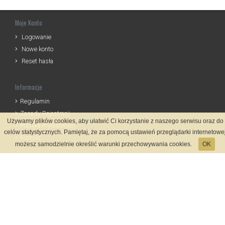
Moje Konto
Logowanie
Nowe konto
Reset hasła
Informacje
Regulamin
Zasady Rejestracji
Używamy plików cookies, aby ułatwić Ci korzystanie z naszego serwisu oraz do
Polityka Prywatności
celów statystycznych. Pamiętaj, że za pomocą ustawień przeglądarki internetowe
Kontakt
możesz samodzielnie określić warunki przechowywania cookies.
OK
Język
Metody płatności