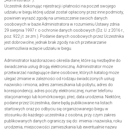
„Administrator”).
Uczestnik dokonując rejestracji i płatności na poczet swojego
udziału w biegu której udział został opłacony przez inne podmioty,
powinien wyrazić zgodę na umieszczenie swoich danych
osobowych w bazie Administratora w rozumieniu Ustawy zdnia
29 sierpnia 1997 r. o ochronie danych osobowych (Dz. U. z 2016 r.,
poz. 922 j.t. ze zm.). Podanie danych osobowych przez Uczestnika
jest dobrowolne, jednak brak zgody na ich przetwarzanie
uniemożliwia wzięcie udziału w biegu.
Administrator każdorazowo określa dane, które są niezbędne do
świadczenia usług drogą elektroniczną. Administrator może
przetwarzać następujące dane osobowe, których katalog może
ulegać zmianie w zależności od rodzaju świadczonych usług:
nazwisko i imiona; adres zamieszkania lub pobytu; adres do
korespondencji; adres poczty elektronicznej; numer telefonu
stacjonarnego lub komórkowego; płeć; data urodzenia. Niektóre,
podane przez Uczestnika, dane będą publikowane na listach
startowych oraz po odbyciu się organizowanego biegu w
stosunku do każdego uczestnika z osobna, przy czym zakres
publikowanych danych ograniczy się do: imienia i nazwiska, roku
urodzenia, miejscowości zamieszkania lub ewentualnie nazwy