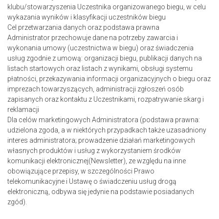
klubu/stowarzyszenia Uczestnika organizowanego biegu, w celu
wykazania wyników i klasyfikacji uczestników biegu
Cel przetwarzania danych oraz podstawa prawna
Administrator przechowuje dane na potrzeby zawarcia i
wykonania umowy (uczestnictwa w biegu) oraz świadczenia
usług zgodnie z umową: organizacji biegu, publikacji danych na
listach startowych oraz listach z wynikami, obsługi systemu
płatności, przekazywania informacji organizacyjnych o biegu oraz
imprezach towarzyszących, administracji zgłoszeń osób
zapisanych oraz kontaktu z Uczestnikami, rozpatrywanie skarg i
reklamacji
Dla celów marketingowych Administratora (podstawa prawna:
udzielona zgoda, a w niektórych przypadkach także uzasadniony
interes administratora; prowadzenie działań marketingowych
własnych produktów i usług z wykorzystaniem środków
komunikacji elektronicznej(Newsletter), ze względu na inne
obowiązujące przepisy, w szczególności Prawo
telekomunikacyjne i Ustawę o świadczeniu usług drogą
elektroniczną, odbywa się jedynie na podstawie posiadanych
zgód).