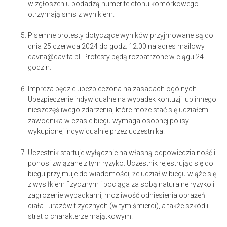
w zgłoszeniu podadzą numer telefonu komórkowego
otrzymają sms z wynikiem.
Pisemne protesty dotyczące wyników przyjmowane są do
dnia 25 czerwca 2024 do godz. 12.00 na adres mailowy
davita@davita.pl. Protesty będą rozpatrzone w ciągu 24
godzin.
Impreza będzie ubezpieczona na zasadach ogólnych.
Ubezpieczenie indywidualne na wypadek kontuzji lub innego
nieszczęśliwego zdarzenia, które może stać się udziałem
zawodnika w czasie biegu wymaga osobnej polisy
wykupionej indywidualnie przez uczestnika.
Uczestnik startuje wyłącznie na własną odpowiedzialność i
ponosi związane z tym ryzyko. Uczestnik rejestrując się do
biegu przyjmuje do wiadomości, że udział w biegu wiąże się
z wysiłkiem fizycznym i pociąga za sobą naturalne ryzyko i
zagrożenie wypadkami, możliwość odniesienia obrażeń
ciała i urazów fizycznych (w tym śmierci), a także szkód i
strat o charakterze majątkowym.