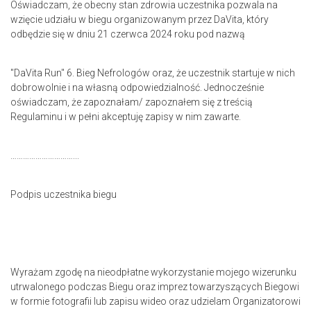
Oświadczam, że obecny stan zdrowia uczestnika pozwala na
wzięcie udziału w biegu organizowanym przez DaVita, który
odbędzie się w dniu 21 czerwca 2024 roku pod nazwą
"DaVita Run" 6. Bieg Nefrologów oraz, że uczestnik startuje w nich
dobrowolnie i na własną odpowiedzialność. Jednocześnie
oświadczam, że zapoznałam/ zapoznałem się z treścią
Regulaminu i w pełni akceptuję zapisy w nim zawarte.
…………………………...
Podpis uczestnika biegu
Wyrażam zgodę na nieodpłatne wykorzystanie mojego wizerunku
utrwalonego podczas Biegu oraz imprez towarzyszących Biegowi
w formie fotografii lub zapisu wideo oraz udzielam Organizatorowi