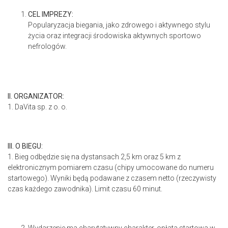
CEL IMPREZY:
Popularyzacja biegania, jako zdrowego i aktywnego stylu
życia oraz integracji środowiska aktywnych sportowo
nefrologów.
lI. ORGANIZATOR:
1. DaVita sp. z o. o.
IlI. O BIEGU:
1. Bieg odbędzie się na dystansach 2,5 km oraz 5 km z
elektronicznym pomiarem czasu (chipy umocowane do numeru
startowego). Wyniki będą podawane z czasem netto (rzeczywisty
czas każdego zawodnika). Limit czasu 60 minut.