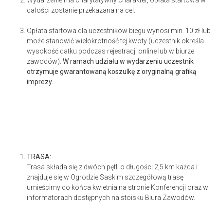
Wydarzenie ma charytatywny charakter, opłata startowa w
całości zostanie przekazana na cel:
Opłata startowa dla uczestników biegu wynosi min. 10 zł lub
może stanowić wielokrotność tej kwoty (uczestnik określa
wysokość datku podczas rejestracji online lub w biurze
zawodów).
W ramach udziału w wydarzeniu uczestnik
otrzymuje gwarantowaną koszulkę z oryginalną grafiką
imprezy.
TRASA:
Trasa składa się z dwóch pętli o długości 2,5 km każda i
znajduje się w Ogrodzie Saskim szczegółową trasę
umieścimy do końca kwietnia na stronie Konferencji oraz w
informatorach dostępnych na stoisku Biura Zawodów.