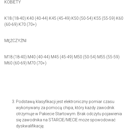
KOBIETY
K18 (18-40) K40 (40-44) K45 (45-49) K50 (50-54) K55 (55-59) K60
(60-69) K70 (70+)
MĘŻCZYŹNI
M18 (18-40) M40 (40-44) M45 (45-49) M50 (50-54) M55 (55-59)
M60 (60-69) M70 (70+)
Podstawą klasyfikacji jest elektroniczny pomiar czasu
wykonywany za pomocą chipa, który każdy zawodnik
otrzymuje w Pakiecie Startowym. Brak odczytu pojawienia
się zawodnika na STARCIE/MECIE może spowodować
dyskwalifikację.