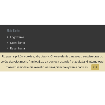
Moje Konto
Logowanie
Nowe konto
Reset hasła
Używamy plików cookies, aby ułatwić Ci korzystanie z naszego serwisu oraz do
Informacje
celów statystycznych. Pamiętaj, że za pomocą ustawień przeglądarki internetowej
Regulamin
możesz samodzielnie określić warunki przechowywania cookies.
OK
Zasady Rejestracji
Polityka Prywatności
Kontakt
Język