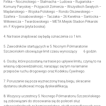
Firlika – Nocznickiego – Stalmacha – Ludowa – Rugiańska –
Komuny Paryskiej – Przyjaciół Żołnierza – Wszystkich Świętych –
Majdańskiego – Wojska Polskiego – Rondo Olszewskiego –
Szafera – Sosabowskiego – Taczaka – 26 Kwietnia – Santocka –
Witkiewicza – Twardowskiego – META Miejski Stadion Piłkarski
im. F. Krygiera (płyta boiska).
4. Na trasie znajdować się będą oznaczenia co 1 km.
5. Zawodników startujących w 5. Nocnym Półmaratonie
Szczecińskim obowiązuje limit czasu wynoszący 6 godzin.
6. Osoby, które pozostaną na trasie po upływie limitu, czynią to na
własną odpowiedzialność, narażając się tym na łamanie
przepisów ruchu drogowego oraz Kodeksu Cywilnego.
7. Poruszanie się poza wyznaczoną trasą biegu, skracanie
dystansu skutkować mogą dyskwalifikacją.
8. Wszyscy uczestnicy 5. Nocnego Półmaratonu Szczecińskiego
są zobowiązani do stosowania się do poleceń służ