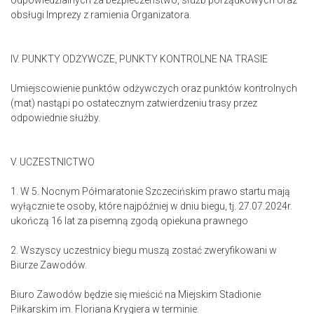
odpowiedzialnych za bezpieczeństwo, służb porządkowych oraz
obsługi Imprezy z ramienia Organizatora.
IV. PUNKTY ODŻYWCZE, PUNKTY KONTROLNE NA TRASIE
Umiejscowienie punktów odżywczych oraz punktów kontrolnych
(mat) nastąpi po ostatecznym zatwierdzeniu trasy przez
odpowiednie służby.
V. UCZESTNICTWO
1. W 5. Nocnym Półmaratonie Szczecińskim prawo startu mają
wyłącznie te osoby, które najpóźniej w dniu biegu, tj. 27.07.2024r.
ukończą 16 lat za pisemną zgodą opiekuna prawnego
2. Wszyscy uczestnicy biegu muszą zostać zweryfikowani w
Biurze Zawodów.
Biuro Zawodów będzie się mieścić na Miejskim Stadionie
Piłkarskim im. Floriana Krygiera w terminie: