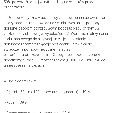
50%, po wcześniejszej weryfikacji listy uczestników przez
organizatora.
- Pomoc Medyczna – uczestnicy z odpowiednimi uprawnieniami,
którzy zadeklarują gotowość udzielenia ewentualnej pomocy
doraźnej osobom potrzebującym podczas biegu, otrzymują
zniżkę opłaty startowej w wysokości 50%. Warunkiem otrzymania
kodu rabatowego do aktywacji zniżki jest przesłanie skanu
dokumentu potwierdzającego posiadanie uprawnień do
świadczenia pomocy medycznej na adres
biuro@maratonszczecinski.pl. Osoby te będą zaopatrzone w
dodatkowy numer z oznaczeniem „POMOC MEDYCZNA” do
umieszczenia na plecach.
4. Opcje dodatkowe:
- Ręcznik (50cm x 100cm, dwustronny nadruk) – 49 zł,
- Kubek – 39 zł,