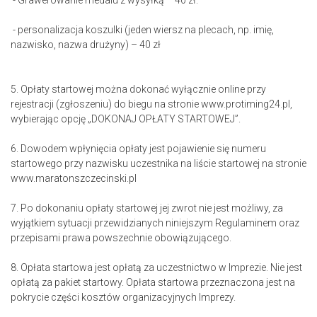
- Grawerowanie medalu z wysyłką – 40 zł.
- personalizacja koszulki (jeden wiersz na plecach, np. imię,
nazwisko, nazwa drużyny) – 40 zł
5. Opłaty startowej można dokonać wyłącznie online przy
rejestracji (zgłoszeniu) do biegu na stronie www.protiming24.pl,
wybierając opcję „DOKONAJ OPŁATY STARTOWEJ”.
6. Dowodem wpłynięcia opłaty jest pojawienie się numeru
startowego przy nazwisku uczestnika na liście startowej na stronie
www.maratonszczecinski.pl
7. Po dokonaniu opłaty startowej jej zwrot nie jest możliwy, za
wyjątkiem sytuacji przewidzianych niniejszym Regulaminem oraz
przepisami prawa powszechnie obowiązującego.
8. Opłata startowa jest opłatą za uczestnictwo w Imprezie. Nie jest
opłatą za pakiet startowy. Opłata startowa przeznaczona jest na
pokrycie części kosztów organizacyjnych Imprezy.