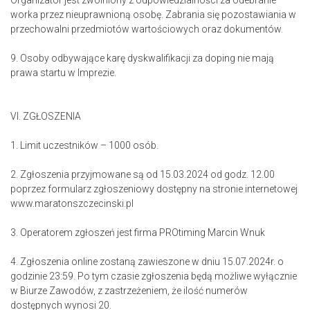
Organizator jest zwolniony z odpowiedzialności za odebranie
worka przez nieuprawnioną osobę. Zabrania się pozostawiania w
przechowalni przedmiotów wartościowych oraz dokumentów.
9. Osoby odbywające karę dyskwalifikacji za doping nie mają
prawa startu w Imprezie.
VI. ZGŁOSZENIA
1. Limit uczestników – 1000 osób.
2. Zgłoszenia przyjmowane są od 15.03.2024 od godz. 12.00
poprzez formularz zgłoszeniowy dostępny na stronie internetowej
www.maratonszczecinski.pl
3. Operatorem zgłoszeń jest firma PROtiming Marcin Wnuk
4. Zgłoszenia online zostaną zawieszone w dniu 15.07.2024r. o
godzinie 23:59. Po tym czasie zgłoszenia będą możliwe wyłącznie
w Biurze Zawodów, z zastrzeżeniem, że ilość numerów
dostępnych wynosi 20.