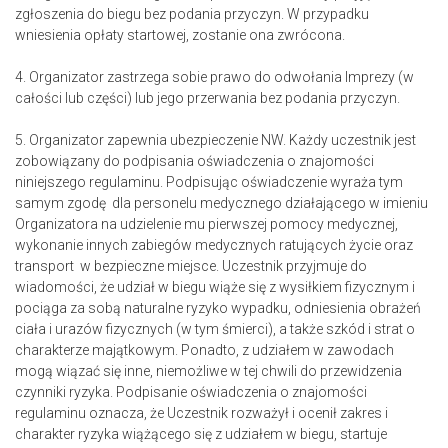
zgłoszenia do biegu bez podania przyczyn. W przypadku
wniesienia opłaty startowej, zostanie ona zwrócona.
4. Organizator zastrzega sobie prawo do odwołania Imprezy (w
całości lub części) lub jego przerwania bez podania przyczyn.
5. Organizator zapewnia ubezpieczenie NW. Każdy uczestnik jest
zobowiązany do podpisania oświadczenia o znajomości
niniejszego regulaminu. Podpisując oświadczenie wyraża tym
samym zgodę dla personelu medycznego działającego w imieniu
Organizatora na udzielenie mu pierwszej pomocy medycznej,
wykonanie innych zabiegów medycznych ratujących życie oraz
transport w bezpieczne miejsce. Uczestnik przyjmuje do
wiadomości, że udział w biegu wiąże się z wysiłkiem fizycznym i
pociąga za sobą naturalne ryzyko wypadku, odniesienia obrażeń
ciała i urazów fizycznych (w tym śmierci), a także szkód i strat o
charakterze majątkowym. Ponadto, z udziałem w zawodach
mogą wiązać się inne, niemożliwe w tej chwili do przewidzenia
czynniki ryzyka. Podpisanie oświadczenia o znajomości
regulaminu oznacza, że Uczestnik rozważył i ocenił zakres i
charakter ryzyka wiążącego się z udziałem w biegu, startuje