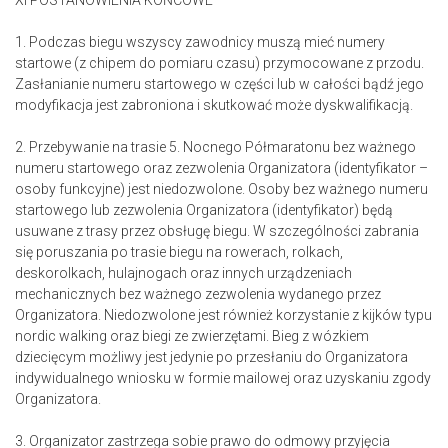
XI POSTANOWIENIA KOŃCOWE
1. Podczas biegu wszyscy zawodnicy muszą mieć numery
startowe (z chipem do pomiaru czasu) przymocowane z przodu.
Zasłanianie numeru startowego w części lub w całości bądź jego
modyfikacja jest zabroniona i skutkować może dyskwalifikacją.
2. Przebywanie na trasie 5. Nocnego Półmaratonu bez ważnego
numeru startowego oraz zezwolenia Organizatora (identyfikator –
osoby funkcyjne) jest niedozwolone. Osoby bez ważnego numeru
startowego lub zezwolenia Organizatora (identyfikator) będą
usuwane z trasy przez obsługę biegu. W szczególności zabrania
się poruszania po trasie biegu na rowerach, rolkach,
deskorolkach, hulajnogach oraz innych urządzeniach
mechanicznych bez ważnego zezwolenia wydanego przez
Organizatora. Niedozwolone jest również korzystanie z kijków typu
nordic walking oraz biegi ze zwierzętami. Bieg z wózkiem
dziecięcym możliwy jest jedynie po przesłaniu do Organizatora
indywidualnego wniosku w formie mailowej oraz uzyskaniu zgody
Organizatora.
3. Organizator zastrzega sobie prawo do odmowy przyjęcia