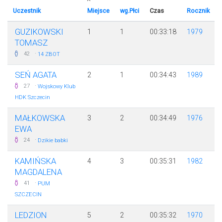
Uczestnik
Miejsce
wg.Płci
Czas
Rocznik
GUZIKOWSKI
1
1
00:33:18
1979
TOMASZ
·
42
14 ZBOT
SEŃ AGATA
2
1
00:34:43
1989
·
27
Wojskowy Klub
HDK Szczecin
MAŁKOWSKA
3
2
00:34:49
1976
EWA
·
24
Dzikie babki
KAMIŃSKA
4
3
00:35:31
1982
MAGDALENA
·
41
PUM
SZCZECIN
LEDZION
5
2
00:35:32
1970