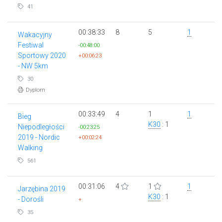
41
00:38:33
8
5
1
Wakacyjny
Festiwal
-00:48:00
Sportowy 2020
+00:06:23
- NW 5km
30
Dyplom
00:33:49
4
1
1
Bieg
K30
: 1
Niepodległości
-00:23:25
2019 - Nordic
+00:02:24
Walking
561
00:31:06
4
1
1
Jarzębina 2019
K30
: 1
- Dorośli
+
35