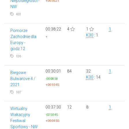
Niepodległości -
+00:35:21
NW
431
00:38:22
4
1
1
Pomorze
K30
: 1
Zachodnie dla
+
Europy -
godz.12
126
00:30:01
84
32
1
Biegowe
K30
: 14
Bulwarove 4 /
-00:08:58
2021
+00:10:45
107
00:37:30
12
8
1
Wirtualny
Wakacyjny
-02:50:45
Festiwal
+00:04:55
Sportowy - NW