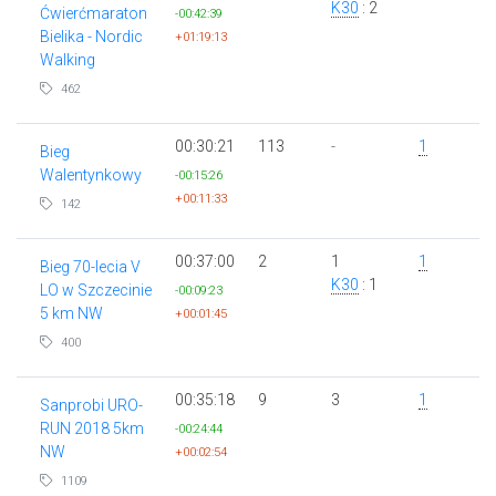
K30
: 2
Ćwierćmaraton
-00:42:39
Bielika - Nordic
+01:19:13
Walking
462
00:30:21
113
-
1
Bieg
Walentynkowy
-00:15:26
+00:11:33
142
00:37:00
2
1
1
Bieg 70-lecia V
K30
: 1
LO w Szczecinie
-00:09:23
5 km NW
+00:01:45
400
00:35:18
9
3
1
Sanprobi URO-
RUN 2018 5km
-00:24:44
NW
+00:02:54
1109