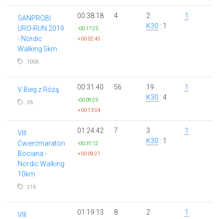
00:38:18
4
2
1
SANPROBI
K30
: 1
URO-RUN 2019
-00:17:25
- Nordic
+00:02:45
Walking 5km
1056
00:31:40
56
19
1
V Bieg z Różą
K30
: 4
-00:09:25
26
+00:13:04
01:24:42
7
3
1
VIII
K30
: 1
Ćwierćmaraton
-00:31:12
Bociana -
+00:09:21
Nordic Walking
10km
216
01:19:13
8
2
1
VIII