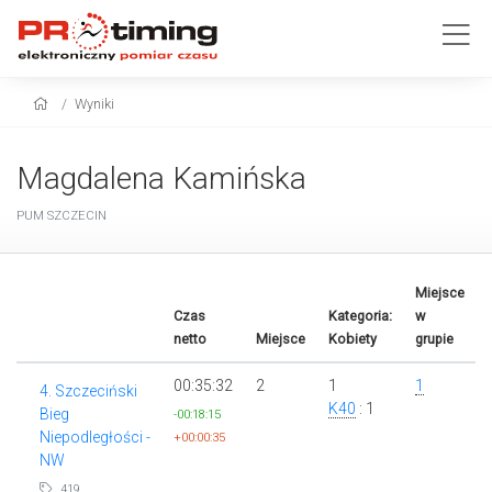
Wyniki
Magdalena Kamińska
PUM SZCZECIN
Miejsce
Czas
Kategoria:
w
netto
Miejsce
Kobiety
grupie
00:35:32
2
1
1
4. Szczeciński
K40
: 1
Bieg
-00:18:15
Niepodległości -
+00:00:35
NW
419