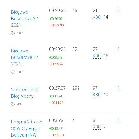
00:29:30
65
21
1
Biegowe
K30
: 14
Bulwarove 2 /
-00:26:07
2021
+00:29:30
107
00:29:26
92
27
1
Biegowe
K30
: 15
Bulwarove 1 /
-00:25:12
2021
+00:09:49
107
00:27:07
299
97
1
2. Szczeciński
K30
: 40
Bieg Nocny
-00:17:41
+00:11:21
432
00:35:31
4
3
1
Lecę na 20-lecie
K30
: 2
SSW Collegium
-00:15:47
Balticum NW
+00:02:13