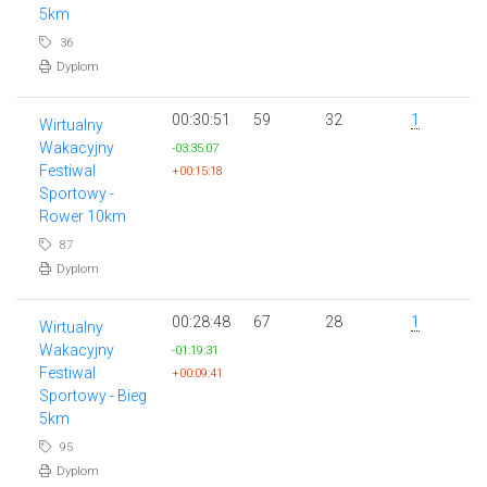
5km
36
Dyplom
00:30:51
59
32
1
Wirtualny
Wakacyjny
-03:35:07
Festiwal
+00:15:18
Sportowy -
Rower 10km
87
Dyplom
00:28:48
67
28
1
Wirtualny
Wakacyjny
-01:19:31
Festiwal
+00:09:41
Sportowy - Bieg
5km
95
Dyplom