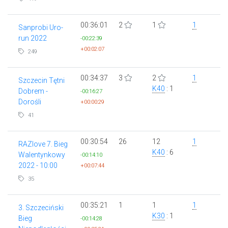
00:36:01
2
1
1
Sanprobi Uro-
run 2022
-00:22:39
+00:02:07
249
00:34:37
3
2
1
Szczecin Tętni
K40
: 1
Dobrem -
-00:16:27
Dorośli
+00:00:29
41
00:30:54
26
12
1
RAZlove 7. Bieg
K40
: 6
Walentynkowy
-00:14:10
2022 - 10:00
+00:07:44
35
00:35:21
1
1
1
3. Szczeciński
K30
: 1
Bieg
-00:14:28