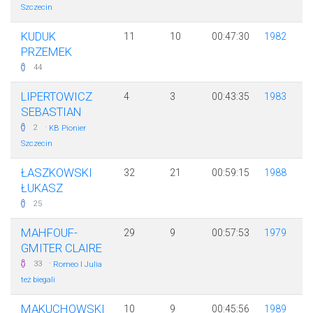
Szczecin
KUDUK
11
10
00:47:30
1982
PRZEMEK
44
LIPERTOWICZ
4
3
00:43:35
1983
SEBASTIAN
·
2
KB Pionier
Szczecin
ŁASZKOWSKI
32
21
00:59:15
1988
ŁUKASZ
25
MAHFOUF-
29
9
00:57:53
1979
GMITER CLAIRE
·
33
Romeo I Julia
też biegali
MAKUCHOWSKI
10
9
00:45:56
1989