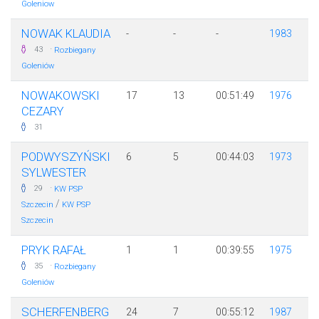
Goleniow
NOWAK KLAUDIA
-
-
-
1983
·
43
Rozbiegany
Goleniów
NOWAKOWSKI
17
13
00:51:49
1976
CEZARY
31
PODWYSZYŃSKI
6
5
00:44:03
1973
SYLWESTER
·
29
KW PSP
/
Szczecin
KW PSP
Szczecin
PRYK RAFAŁ
1
1
00:39:55
1975
·
35
Rozbiegany
Goleniów
SCHERFENBERG
24
7
00:55:12
1987