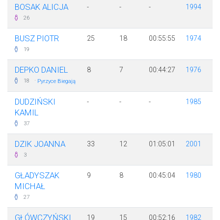
BOSAK ALICJA
-
-
-
1994
26
BUSZ PIOTR
25
18
00:55:55
1974
19
DEPKO DANIEL
8
7
00:44:27
1976
·
18
Pyrzyce Biegają
DUDZIŃSKI
-
-
-
1985
KAMIL
37
DZIK JOANNA
33
12
01:05:01
2001
3
GŁADYSZAK
9
8
00:45:04
1980
MICHAŁ
27
GŁÓWCZYŃSKI
19
15
00:52:16
1982