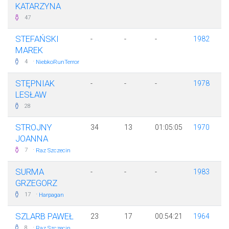
KATARZYNA
47
STEFAŃSKI
-
-
-
1982
MAREK
·
4
NiebkoRunTerror
STĘPNIAK
-
-
-
1978
LESŁAW
28
STROJNY
34
13
01:05:05
1970
JOANNA
·
7
Raz Szczecin
SURMA
-
-
-
1983
GRZEGORZ
·
17
Harpagan
SZLARB PAWEŁ
23
17
00:54:21
1964
·
8
Raz Szczecin