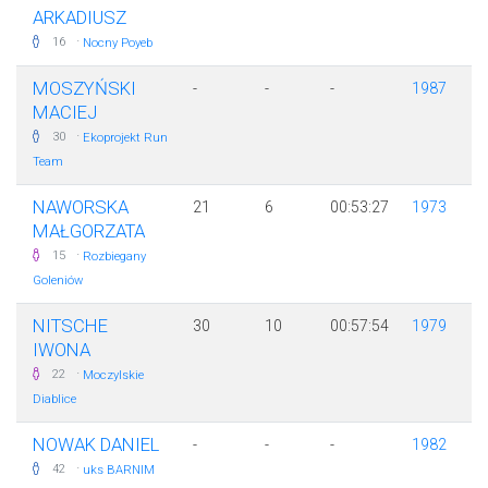
ARKADIUSZ
·
16
Nocny Poyeb
MOSZYŃSKI
-
-
-
1987
MACIEJ
·
30
Ekoprojekt Run
Team
NAWORSKA
21
6
00:53:27
1973
MAŁGORZATA
·
15
Rozbiegany
Goleniów
NITSCHE
30
10
00:57:54
1979
IWONA
·
22
Moczylskie
Diablice
NOWAK DANIEL
-
-
-
1982
·
42
uks BARNIM