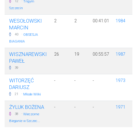
·
12
Trigym
Szczecin
WESOŁOWSKI
2
2
00:41:01
1984
MARCIN
·
40
OBSESJA
BIAGANIA
WISZNAREWSKI
26
19
00:55:57
1987
PAWEŁ
39
WITORZĘĆ
-
-
-
1973
DARIUSZ
·
21
Młode Wilki
ŻYLUK BOŻENA
-
-
-
1971
·
38
Wieczorne
Bieganie w Szczec...