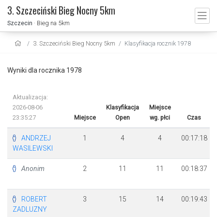
3. Szczeciński Bieg Nocny 5km
Szczecin
· Bieg na 5km
3. Szczeciński Bieg Nocny 5km
Klasyfikacja rocznik 1978
Wyniki dla rocznika 1978
Aktualizacja:
2026-08-06
Klasyfikacja
Miejsce
23:35:27
Miejsce
Open
wg. płci
Czas
ANDRZEJ
1
4
4
00:17:18
WASILEWSKI
Anonim
2
11
11
00:18:37
ROBERT
3
15
14
00:19:43
ZADLUZNY