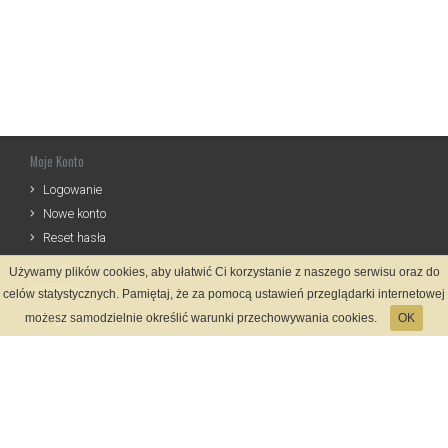
Moje Konto
Logowanie
Nowe konto
Reset hasła
Używamy plików cookies, aby ułatwić Ci korzystanie z naszego serwisu oraz do
Informacje
celów statystycznych. Pamiętaj, że za pomocą ustawień przeglądarki internetowej
Regulamin
możesz samodzielnie określić warunki przechowywania cookies.
OK
Zasady Rejestracji
Polityka Prywatności
Kontakt
Język