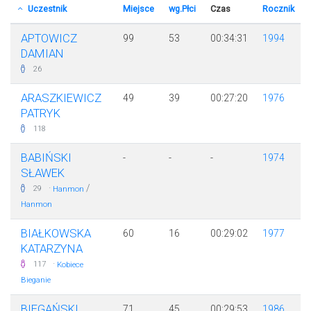
Uczestnik
Miejsce
wg.Płci
Czas
Rocznik
APTOWICZ
99
53
00:34:31
1994
DAMIAN
26
ARASZKIEWICZ
49
39
00:27:20
1976
PATRYK
118
BABIŃSKI
-
-
-
1974
SŁAWEK
·
/
29
Hanmon
Hanmon
BIAŁKOWSKA
60
16
00:29:02
1977
KATARZYNA
·
117
Kobiece
Bieganie
BIEGAŃSKI
71
45
00:29:53
1986