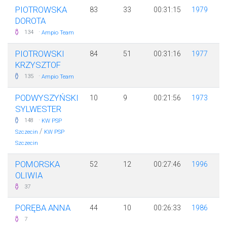
PIOTROWSKA
83
33
00:31:15
1979
DOROTA
·
134
Ampio Team
PIOTROWSKI
84
51
00:31:16
1977
KRZYSZTOF
·
135
Ampio Team
PODWYSZYŃSKI
10
9
00:21:56
1973
SYLWESTER
·
148
KW PSP
/
Szczecin
KW PSP
Szczecin
POMORSKA
52
12
00:27:46
1996
OLIWIA
37
PORĘBA ANNA
44
10
00:26:33
1986
7