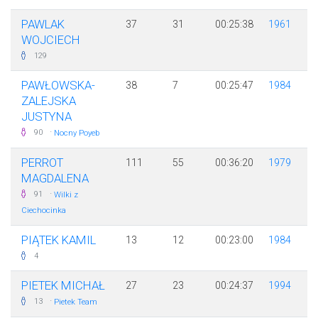
PAWLAK
37
31
00:25:38
1961
WOJCIECH
129
PAWŁOWSKA-
38
7
00:25:47
1984
ZALEJSKA
JUSTYNA
·
90
Nocny Poyeb
PERROT
111
55
00:36:20
1979
MAGDALENA
·
91
Wilki z
Ciechocinka
PIĄTEK KAMIL
13
12
00:23:00
1984
4
PIETEK MICHAŁ
27
23
00:24:37
1994
·
13
Pietek Team