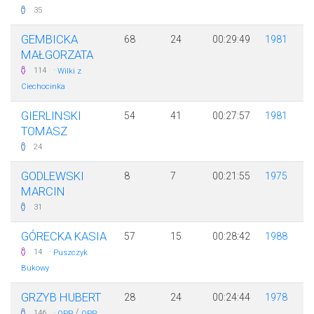
35
GEMBICKA
68
24
00:29:49
1981
MAŁGORZATA
·
114
Wilki z
Ciechocinka
GIERLINSKI
54
41
00:27:57
1981
TOMASZ
24
GODLEWSKI
8
7
00:21:55
1975
MARCIN
31
GÓRECKA KASIA
57
15
00:28:42
1988
·
14
Puszczyk
Bukowy
GRZYB HUBERT
28
24
00:24:44
1978
·
/
146
OPP
OPP