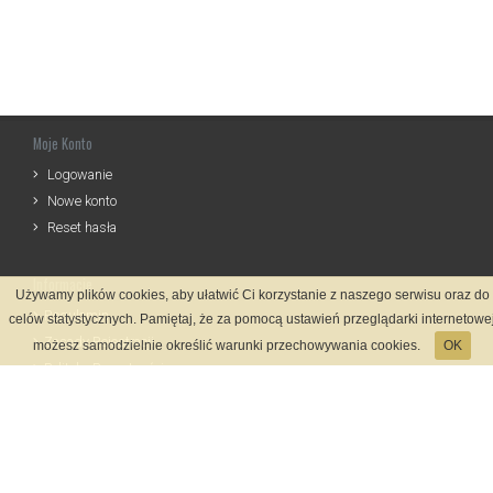
Moje Konto
Logowanie
Nowe konto
Reset hasła
Informacje
Używamy plików cookies, aby ułatwić Ci korzystanie z naszego serwisu oraz do
Regulamin
celów statystycznych. Pamiętaj, że za pomocą ustawień przeglądarki internetowe
Zasady Rejestracji
możesz samodzielnie określić warunki przechowywania cookies.
OK
Polityka Prywatności
Kontakt
Język