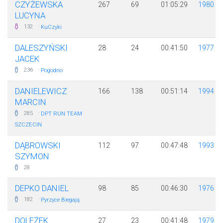
CZYŻEWSKA
267
69
01:05:29
1980
LUCYNA
·
132
KuCzyki
DALESZYŃSKI
28
24
00:41:50
1977
JACEK
·
236
Pogodno
DANIELEWICZ
166
138
00:51:14
1994
MARCIN
·
285
DPT RUN TEAM
SZCZECIN
DĄBROWSKI
112
97
00:47:48
1993
SZYMON
28
DEPKO DANIEL
98
85
00:46:30
1976
·
182
Pyrzyce Biegają
DOLEŻEK
27
23
00:41:48
1979