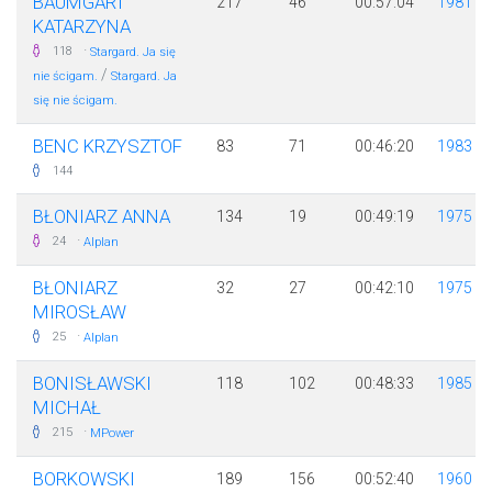
BAUMGART
217
46
00:57:04
1981
KATARZYNA
·
118
Stargard. Ja się
/
nie ścigam.
Stargard. Ja
się nie ścigam.
BENC KRZYSZTOF
83
71
00:46:20
1983
144
BŁONIARZ ANNA
134
19
00:49:19
1975
·
24
Alplan
BŁONIARZ
32
27
00:42:10
1975
MIROSŁAW
·
25
Alplan
BONISŁAWSKI
118
102
00:48:33
1985
MICHAŁ
·
215
MPower
BORKOWSKI
189
156
00:52:40
1960