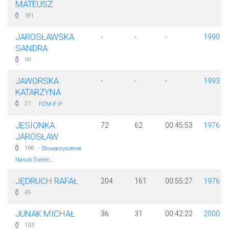
MATEUSZ
181
JAROSŁAWSKA
-
-
-
1990
SANDRA
50
JAWORSKA
-
-
-
1993
KATARZYNA
·
27
PŻM P. P.
JESIONKA
72
62
00:45:53
1976
JAROSŁAW
·
166
Stowarzyszenie
Nasza Świerc...
JĘDRUCH RAFAŁ
204
161
00:55:27
1976
45
JUNAK MICHAŁ
36
31
00:42:22
2000
103