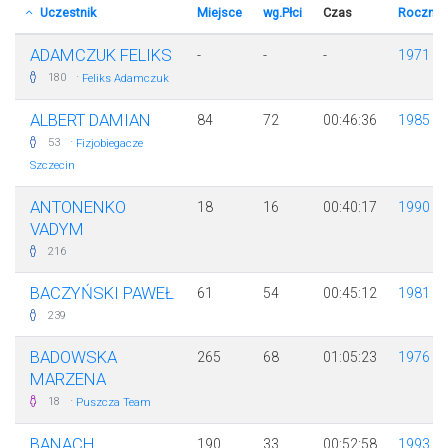
Uczestnik
Miejsce
wg.Płci
Czas
Rocznik
ADAMCZUK FELIKS
-
-
-
1971
·
180
Feliks Adamczuk
ALBERT DAMIAN
84
72
00:46:36
1985
·
53
Fizjobiegacze
Szczecin
ANTONENKO
18
16
00:40:17
1990
VADYM
216
BACZYŃSKI PAWEŁ
61
54
00:45:12
1981
239
BADOWSKA
265
68
01:05:23
1976
MARZENA
·
18
Puszcza Team
BANACH
190
33
00:52:58
1993