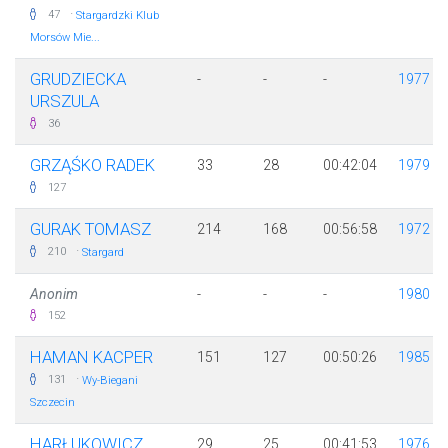
·
47
Stargardzki Klub
Morsów Mie...
GRUDZIECKA
-
-
-
1977
URSZULA
36
GRZĄŚKO RADEK
33
28
00:42:04
1979
127
GURAK TOMASZ
214
168
00:56:58
1972
·
210
Stargard
Anonim
-
-
-
1980
152
HAMAN KACPER
151
127
00:50:26
1985
·
131
Wy-Biegani
Szczecin
HARŁUKOWICZ
29
25
00:41:53
1976