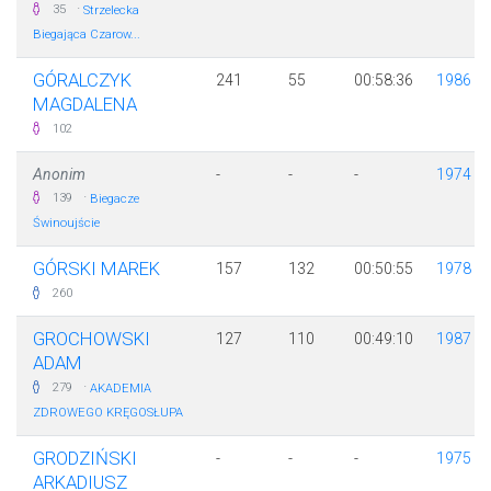
·
35
Strzelecka
Biegająca Czarow...
GÓRALCZYK
241
55
00:58:36
1986
MAGDALENA
102
Anonim
-
-
-
1974
·
139
Biegacze
Świnoujście
GÓRSKI MAREK
157
132
00:50:55
1978
260
GROCHOWSKI
127
110
00:49:10
1987
ADAM
·
279
AKADEMIA
ZDROWEGO KRĘGOSŁUPA
GRODZIŃSKI
-
-
-
1975
ARKADIUSZ