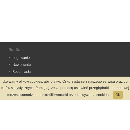
Moje Konto
Logowanie
Nowe konto
Reset hasła
Używamy plików cookies, aby ułatwić Ci korzystanie z naszego serwisu oraz do
Informacje
celów statystycznych. Pamiętaj, że za pomocą ustawień przeglądarki internetowej
Regulamin
możesz samodzielnie określić warunki przechowywania cookies.
OK
Zasady Rejestracji
Polityka Prywatności
Kontakt