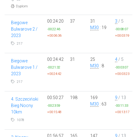
Dyplom
00:24:20
37
31
3
/ 5
Biegowe
M30
: 19
Bulwarove 2 /
-00:22:46
-00:08:07
2023
+00:06:36
+00:03:19
217
00:24:42
31
25
4
/ 5
Biegowe
M30
: 8
Bulwarove 1 /
-00:21:32
-00:03:07
2023
+00:24:42
+00:03:23
217
00:50:27
198
169
9
/ 13
4. Szczeciński
M30
: 63
Bieg Nocny
-00:23:59
-00:11:33
10km
+00:15:48
+00:13:17
1078
01:56:57
165
147
9
/ 13