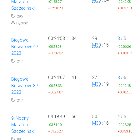
Maraton
-01:58:27
-00:49:08
Szczeciński
+02:01:28
+01:37:51
295
Dyplom
00:24:53
34
29
3
/ 5
Biegowe
M30
: 15
Bulwarove 4 /
-00:23:28
-00:06:26
2023
+00:07:32
+00:03:36
217
00:24:07
41
37
3
/ 6
Biegowe
M30
: 19
Bulwarove 3 /
-00:23:33
-00:12:18
2023
+00:24:07
+00:02:55
217
04:18:49
56
50
4
/ 5
9. Nocny
M30
: 16
Maraton
-03:31:10
-00:23:25
Szczeciński
+01:25:27
+00:53:16
88