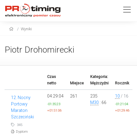
Wyniki
Piotr Drohomirecki
Czas
Kategoria:
netto
Miejsce
Mężczyźni
Rocznik
04:29:04
261
235
10
/ 16
12. Nocny
M30
: 66
Portowy
-01:35:23
-01:21:04
Maraton
+01:51:06
+01:29:46
Szczeciński
345
Dyplom