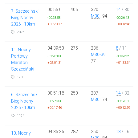
00:55:01
406
320
14
/ 30
7. Szczeciński
M30
: 94
Bieg Nocny
-00:28:58
-00:26:43
2026 - 10km
+00:23:17
+00:16:48
2376
04:39:50
275
236
8
/ 11
11. Nocny
M30-39
:
Portowy
-01:28:03
-00:39:22
77
Maraton
+02:01:31
+01:33:34
Szczeciński
190
00:51:18
250
207
14
/ 32
6. Szczeciński
M30
: 74
Bieg Nocny
-00:26:33
-00:19:51
2025 - 10km
+00:17:46
+00:12:59
1194
04:35:36
282
250
13
/ 16
10. Nocny
M30
: 84