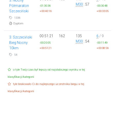
3. Nocny
M30
: 57
Półmaraton
-01:30:36
-00:30:48
Szczeciński
+00:40:16
+00:33:05
1336
Dyplom
00:51:21
162
135
6
/ 9
3. Szczeciński
M30
: 54
Bieg Nocny
-00:20:05
-00:11:49
10km
+00:51:21
+00:08:56
54
o tyle Twój czas był lepszy od najsłabszego wyniku w tej
klasyfikacji/kategorii
tyle brakowało Ci do najlepszego uczestnika biegu w tej
klasyfikacji/kategorii