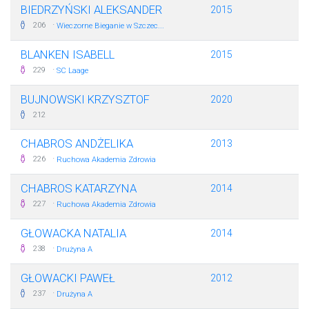
BIEDRZYŃSKI ALEKSANDER
2015
·
206
Wieczorne Bieganie w Szczec...
BLANKEN ISABELL
2015
·
229
SC Laage
BUJNOWSKI KRZYSZTOF
2020
212
CHABROS ANDŻELIKA
2013
·
226
Ruchowa Akademia Zdrowia
CHABROS KATARZYNA
2014
·
227
Ruchowa Akademia Zdrowia
GŁOWACKA NATALIA
2014
·
238
Drużyna A
GŁOWACKI PAWEŁ
2012
·
237
Drużyna A