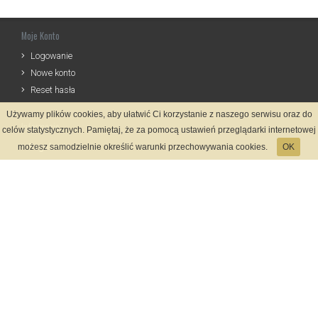
Moje Konto
Logowanie
Nowe konto
Reset hasła
Używamy plików cookies, aby ułatwić Ci korzystanie z naszego serwisu oraz do
Informacje
celów statystycznych. Pamiętaj, że za pomocą ustawień przeglądarki internetowej
Regulamin
możesz samodzielnie określić warunki przechowywania cookies.
OK
Zasady Rejestracji
Polityka Prywatności
Kontakt
Język
Metody płatności