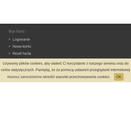
Moje Konto
Logowanie
Nowe konto
Reset hasła
Używamy plików cookies, aby ułatwić Ci korzystanie z naszego serwisu oraz do
Informacje
celów statystycznych. Pamiętaj, że za pomocą ustawień przeglądarki internetowej
Zasady Rejestracji
możesz samodzielnie określić warunki przechowywania cookies.
OK
Polityka Prywatności
Kontakt
Język
Metody płatności