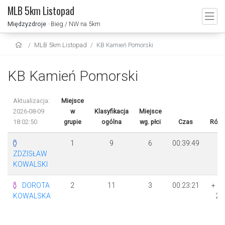
MLB 5km Listopad
Międzyzdroje
· Bieg / NW na 5km
MLB 5km Listopad
KB Kamień Pomorski
KB Kamień Pomorski
Aktualizacja:
Miejsce
2026-08-09
w
Klasyfikacja
Miejsce
18:02:50
grupie
ogólna
wg. płci
Czas
Różn
1
9
6
00:39:49
ZDZISŁAW
KOWALSKI
DOROTA
2
11
3
00:23:21
+ 1
KOWALSKA
28