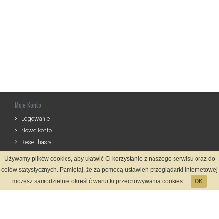
Moje Konto
Logowanie
Nowe konto
Reset hasła
Używamy plików cookies, aby ułatwić Ci korzystanie z naszego serwisu oraz do
Informacje
celów statystycznych. Pamiętaj, że za pomocą ustawień przeglądarki internetowej
Regulamin
możesz samodzielnie określić warunki przechowywania cookies.
OK
Zasady Rejestracji
Polityka Prywatności
Kontakt