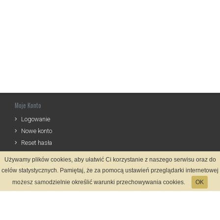
Moje Konto
Logowanie
Nowe konto
Reset hasła
Używamy plików cookies, aby ułatwić Ci korzystanie z naszego serwisu oraz do
Informacje
celów statystycznych. Pamiętaj, że za pomocą ustawień przeglądarki internetowej
Regulamin
możesz samodzielnie określić warunki przechowywania cookies.
OK
Zasady Rejestracji
Polityka Prywatności
Kontakt