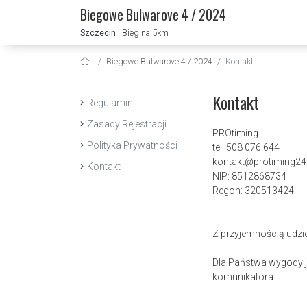
Biegowe Bulwarove 4 / 2024
Szczecin
· Bieg na 5km
Biegowe Bulwarove 4 / 2024
Kontakt
Kontakt
Regulamin
Zasady Rejestracji
PROtiming
Polityka Prywatności
tel: 508 076 644
kontakt@protiming24.
Kontakt
NIP: 8512868734
Regon: 320513424
Z przyjemnością udzi
Dla Państwa wygody je
komunikatora.