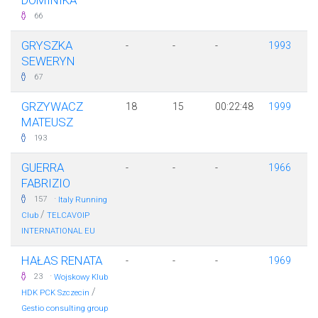
DOMINIKA
66
GRYSZKA
-
-
-
1993
SEWERYN
67
GRZYWACZ
18
15
00:22:48
1999
MATEUSZ
193
GUERRA
-
-
-
1966
FABRIZIO
·
157
Italy Running
/
Club
TELCAVOIP
INTERNATIONAL EU
HAŁAS RENATA
-
-
-
1969
·
23
Wojskowy Klub
/
HDK PCK Szczecin
Gestio consulting group