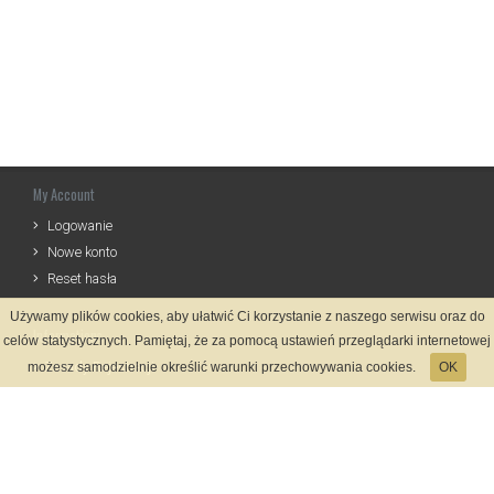
My Account
Logowanie
Nowe konto
Reset hasła
Używamy plików cookies, aby ułatwić Ci korzystanie z naszego serwisu oraz do
Informations
celów statystycznych. Pamiętaj, że za pomocą ustawień przeglądarki internetowej
Zasady Rejestracji
możesz samodzielnie określić warunki przechowywania cookies.
OK
Kontakt
Language