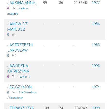
JAKSINA ANNA
99
36
00:32:48
1977
·
25
Kobiece
Bieganie
JANOWICZ
-
-
-
1986
MATEUSZ
55
JASTRZĘBSKI
-
-
-
1983
JAROSŁAW
146
JAWORSKA
-
-
-
1993
KATARZYNA
·
69
PŻM P. P.
JEŻ SZYMON
-
-
-
1974
·
54
BiolChemBros
/
Szczeciner
JĘDRASZCZYK
139
74
00:40:42
1988