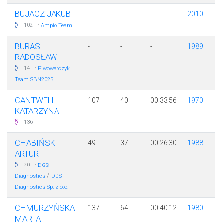
BUJACZ JAKUB
-
-
-
2010
·
102
Ampio Team
BURAS
-
-
-
1989
RADOSŁAW
·
14
Piwowarczyk
Team SBN2025
CANTWELL
107
40
00:33:56
1970
KATARZYNA
136
CHABIŃSKI
49
37
00:26:30
1988
ARTUR
·
20
DGS
/
Diagnostics
DGS
Diagnostics Sp. z o.o.
CHMURZYŃSKA
137
64
00:40:12
1980
MARTA