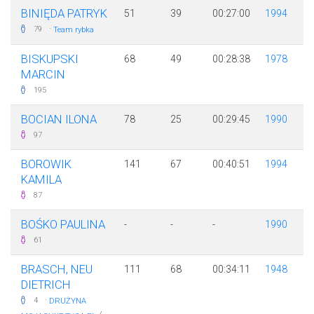
BINIĘDA PATRYK
51
39
00:27:00
1994
·
79
Team rybka
BISKUPSKI
68
49
00:28:38
1978
MARCIN
195
BOCIAN ILONA
78
25
00:29:45
1990
97
BOROWIK
141
67
00:40:51
1994
KAMILA
87
BOŚKO PAULINA
-
-
-
1990
61
BRASCH, NEU
111
68
00:34:11
1948
DIETRICH
·
4
DRUŻYNA