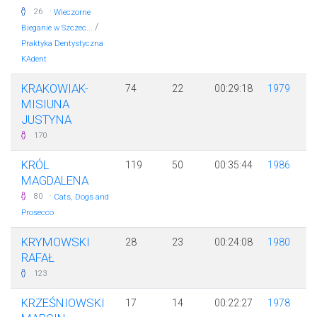
·
26
Wieczorne
/
Bieganie w Szczec...
Praktyka Dentystyczna
KAdent
KRAKOWIAK-
74
22
00:29:18
1979
MISIUNA
JUSTYNA
170
KRÓL
119
50
00:35:44
1986
MAGDALENA
·
80
Cats, Dogs and
Prosecco
KRYMOWSKI
28
23
00:24:08
1980
RAFAŁ
123
KRZEŚNIOWSKI
17
14
00:22:27
1978