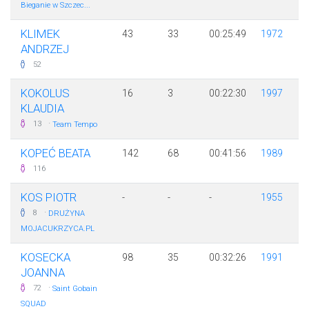
Bieganie w Szczec...
KLIMEK
43
33
00:25:49
1972
ANDRZEJ
52
KOKOLUS
16
3
00:22:30
1997
KLAUDIA
·
13
Team Tempo
KOPEĆ BEATA
142
68
00:41:56
1989
116
KOS PIOTR
-
-
-
1955
·
8
DRUŻYNA
MOJACUKRZYCA.PL
KOSECKA
98
35
00:32:26
1991
JOANNA
·
72
Saint Gobain
SQUAD