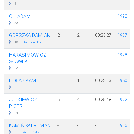
5
GIL ADAM
-
-
-
1992
23
GORSZKA DAMIAN
2
2
00:23:27
1997
·
16
Szczecin Biega
HARASIMOWICZ
-
-
-
1978
SŁAWEK
32
HOŁAB KAMIL
1
1
00:23:13
1980
3
JUDKIEWICZ
5
4
00:25:48
1972
PIOTR
44
KAMIŃSKI ROMAN
-
-
-
1956
·
31
Rumuńska