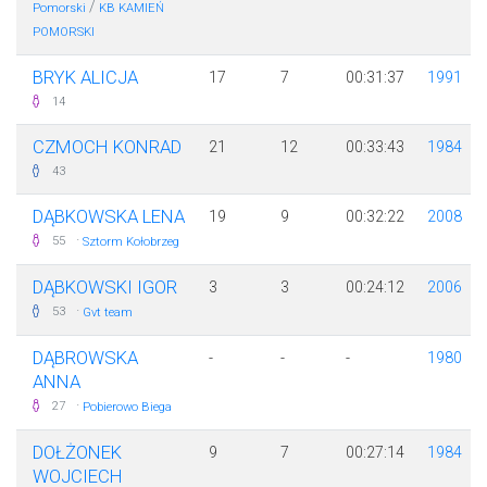
/
Pomorski
KB KAMIEŃ
POMORSKI
BRYK ALICJA
17
7
00:31:37
1991
14
CZMOCH KONRAD
21
12
00:33:43
1984
43
DĄBKOWSKA LENA
19
9
00:32:22
2008
·
55
Sztorm Kołobrzeg
DĄBKOWSKI IGOR
3
3
00:24:12
2006
·
53
Gvt team
DĄBROWSKA
-
-
-
1980
ANNA
·
27
Pobierowo Biega
DOŁŻONEK
9
7
00:27:14
1984
WOJCIECH