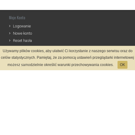
Moje Konto
Logowanie
Nowe konto
Reset hasła
Używamy plików cookies, aby ułatwić Ci korzystanie z naszego serwisu oraz do
Informacje
celów statystycznych. Pamiętaj, że za pomocą ustawień przeglądarki internetowej
Regulamin
możesz samodzielnie określić warunki przechowywania cookies.
OK
Zasady Rejestracji
Polityka Prywatności
Kontakt
Język
Metody płatności