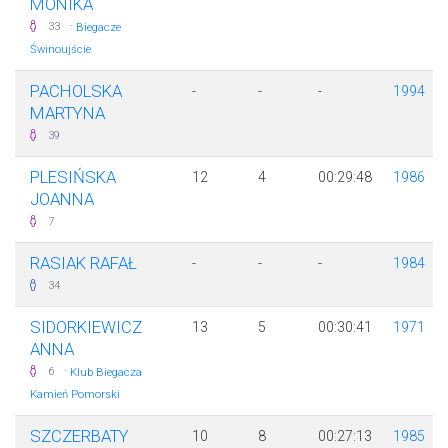
MONIKA
·
33
Biegacze
Świnoujście
PACHOLSKA
-
-
-
1994
MARTYNA
39
PLESIŃSKA
12
4
00:29:48
1986
JOANNA
7
RASIAK RAFAŁ
-
-
-
1984
34
SIDORKIEWICZ
13
5
00:30:41
1971
ANNA
·
6
Klub Biegacza
Kamień Pomorski
SZCZERBATY
10
8
00:27:13
1985