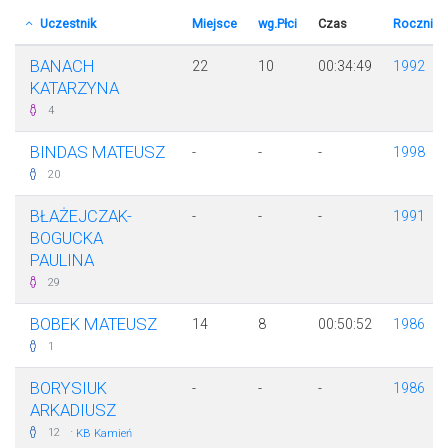
Uczestnik
Miejsce
wg.Płci
Czas
Rocznik
BANACH
22
10
00:34:49
1992
KATARZYNA
4
BINDAS MATEUSZ
-
-
-
1998
20
BŁAŻEJCZAK-
-
-
-
1991
BOGUCKA
PAULINA
29
BOBEK MATEUSZ
14
8
00:50:52
1986
1
BORYSIUK
-
-
-
1986
ARKADIUSZ
·
12
KB Kamień