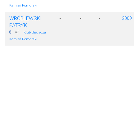
Kamień Pomorski
WRÓBLEWSKI
-
-
-
2009
PATRYK
·
47
Klub Biegacza
Kamień Pomorski