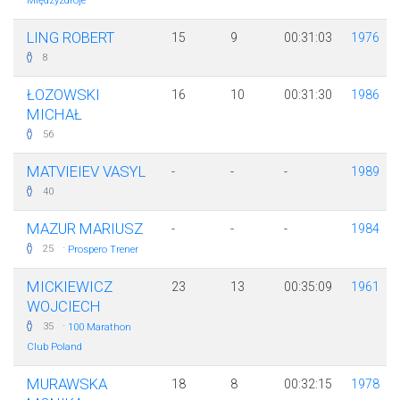
Międzyzdroje
LING ROBERT
15
9
00:31:03
1976
8
ŁOZOWSKI
16
10
00:31:30
1986
MICHAŁ
56
MATVIEIEV VASYL
-
-
-
1989
40
MAZUR MARIUSZ
-
-
-
1984
·
25
Prospero Trener
MICKIEWICZ
23
13
00:35:09
1961
WOJCIECH
·
35
100 Marathon
Club Poland
MURAWSKA
18
8
00:32:15
1978