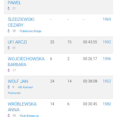
PAWEŁ
21
ŚLEDZIEWSKI
-
-
-
1969
CEZARY
·
28
Pobierowo Biega
UFI ARCZI
25
15
00:43:55
1992
51
WOJCIECHOWSKA
6
2
00:26:17
1996
BARBARA
17
WOLF JAN
24
14
00:38:08
1952
·
9
KB Kamień
Pomorski
WRÓBLEWSKA
14
6
00:30:45
1983
ANNA
·
46
Klub Biegacza