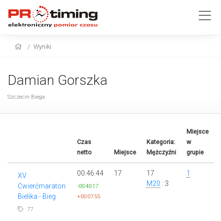
Wyniki
Damian Gorszka
Szczecin Biega
Miejsce
Czas
Kategoria:
w
netto
Miejsce
Mężczyźni
grupie
00:46:44
17
17
1
XV
M20
: 3
Ćwierćmaraton
-00:40:17
Bielika - Bieg
+00:07:55
77