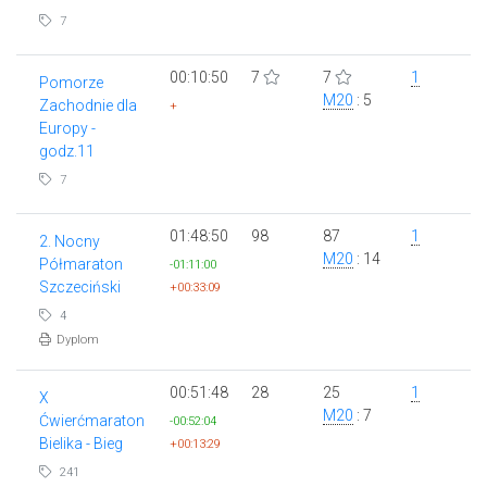
7
00:10:50
7
7
1
Pomorze
M20
: 5
Zachodnie dla
+
Europy -
godz.11
7
01:48:50
98
87
1
2. Nocny
M20
: 14
Półmaraton
-01:11:00
Szczeciński
+00:33:09
4
Dyplom
00:51:48
28
25
1
X
M20
: 7
Ćwierćmaraton
-00:52:04
Bielika - Bieg
+00:13:29
241