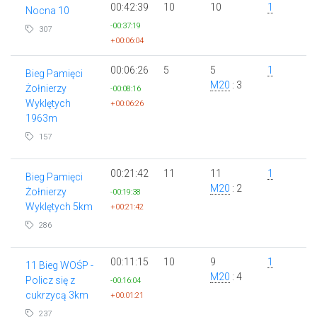
00:42:39
10
10
1
Nocna 10
-00:37:19
307
+00:06:04
00:06:26
5
5
1
Bieg Pamięci
M20
: 3
Żołnierzy
-00:08:16
Wyklętych
+00:06:26
1963m
157
00:21:42
11
11
1
Bieg Pamięci
M20
: 2
Żołnierzy
-00:19:38
Wyklętych 5km
+00:21:42
286
00:11:15
10
9
1
11 Bieg WOŚP -
M20
: 4
Policz się z
-00:16:04
cukrzycą 3km
+00:01:21
237