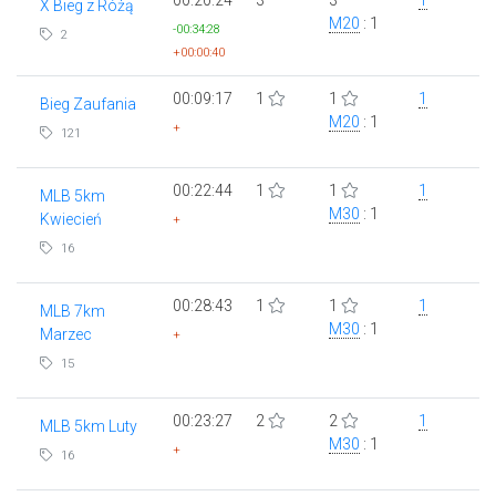
X Bieg z Różą
M20
: 1
-00:34:28
2
+00:00:40
00:09:17
1
1
1
Bieg Zaufania
M20
: 1
+
121
00:22:44
1
1
1
MLB 5km
M30
: 1
Kwiecień
+
16
00:28:43
1
1
1
MLB 7km
M30
: 1
Marzec
+
15
00:23:27
2
2
1
MLB 5km Luty
M30
: 1
+
16