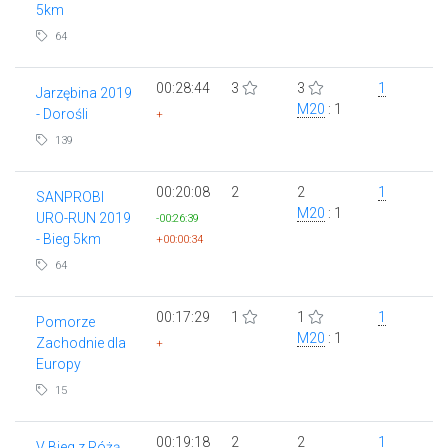
5km
64
00:28:44
3
3
1
Jarzębina 2019
M20
: 1
- Dorośli
+
139
00:20:08
2
2
1
SANPROBI
M20
: 1
URO-RUN 2019
-00:26:39
- Bieg 5km
+00:00:34
64
00:17:29
1
1
1
Pomorze
M20
: 1
Zachodnie dla
+
Europy
15
00:19:18
2
2
1
V Bieg z Różą