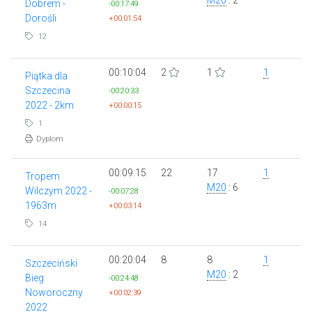
Dobrem -
-00:17:49
Dorośli
+00:01:54
12
00:10:04
2
1
1
Piątka dla
Szczecina
-00:20:33
2022 - 2km
+00:00:15
1
Dyplom
00:09:15
22
17
1
Tropem
M20
: 6
Wilczym 2022 -
-00:07:28
1963m
+00:03:14
14
00:20:04
8
8
1
Szczeciński
M20
: 2
Bieg
-00:24:48
Noworoczny
+00:02:39
2022