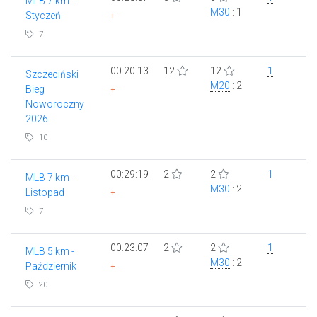
MLB 7 km -
M30
: 1
Styczeń
+
7
00:20:13
12
12
1
Szczeciński
M20
: 2
Bieg
+
Noworoczny
2026
10
00:29:19
2
2
1
MLB 7 km -
M30
: 2
Listopad
+
7
00:23:07
2
2
1
MLB 5 km -
M30
: 2
Październik
+
20