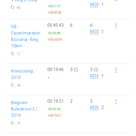
M20
: 1
-00:21:47
65
+00:00:42
00:45:43
6
6
1
VIII
M20
: 1
Ćwierćmaraton
-00:35:08
Bociana - Bieg
+00:03:54
10km
17
00:19:46
3
3
1
Krwioobieg
M20
: 1
2019
+
34
00:19:21
2
2
1
Biegowe
M20
: 2
Bulwarove 3 /
-00:30:30
2019
+00:19:21
75