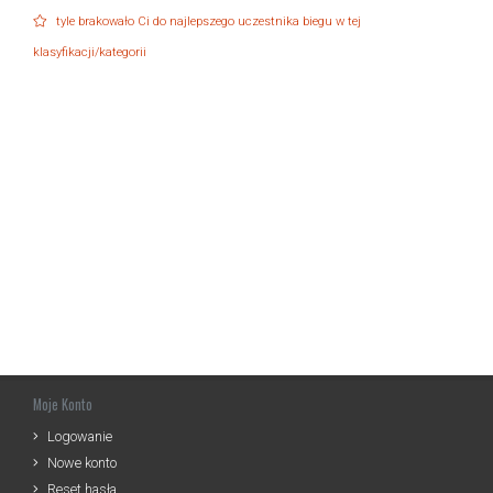
tyle brakowało Ci do najlepszego uczestnika biegu w tej
klasyfikacji/kategorii
Moje Konto
Logowanie
Nowe konto
Reset hasła