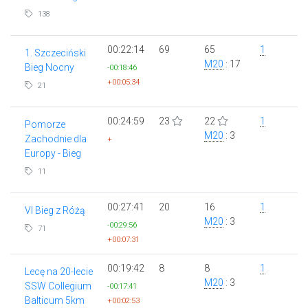
138
00:22:14
69
65
1
1. Szczeciński
M20
: 17
Bieg Nocny
-00:18:46
+00:05:34
21
00:24:59
23
22
1
Pomorze
M20
: 3
Zachodnie dla
+
Europy - Bieg
11
00:27:41
20
16
1
VI Bieg z Różą
M20
: 3
-00:29:56
71
+00:07:31
00:19:42
8
8
1
Lecę na 20-lecie
M20
: 3
SSW Collegium
-00:17:41
Balticum 5km
+00:02:53