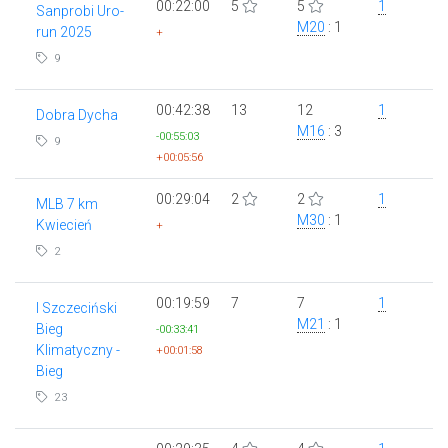
00:22:00
5
5
1
Sanprobi Uro-
M20
: 1
run 2025
+
9
00:42:38
13
12
1
Dobra Dycha
M16
: 3
-00:55:03
9
+00:05:56
00:29:04
2
2
1
MLB 7 km
M30
: 1
Kwiecień
+
2
00:19:59
7
7
1
I Szczeciński
M21
: 1
Bieg
-00:33:41
Klimatyczny -
+00:01:58
Bieg
23