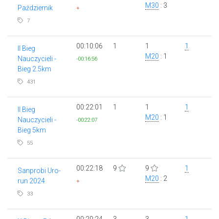
M30
: 3
Październik
+
7
00:10:06
1
1
1
II Bieg
M20
: 1
Nauczycieli -
-00:16:56
Bieg 2.5km
431
00:22:01
1
1
1
II Bieg
M20
: 1
Nauczycieli -
-00:22:07
Bieg 5km
55
00:22:18
9
9
1
Sanprobi Uro-
M20
: 2
run 2024
+
33
00:20:24
3
3
1