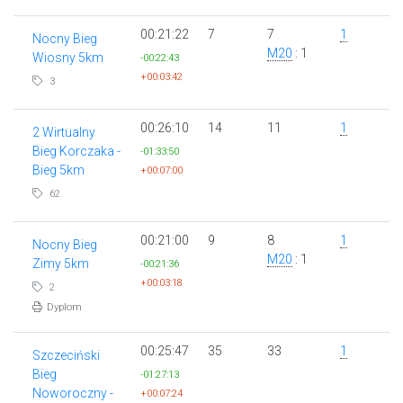
00:21:22
7
7
1
Nocny Bieg
M20
: 1
Wiosny 5km
-00:22:43
+00:03:42
3
00:26:10
14
11
1
2 Wirtualny
Bieg Korczaka -
-01:33:50
Bieg 5km
+00:07:00
62
00:21:00
9
8
1
Nocny Bieg
M20
: 1
Zimy 5km
-00:21:36
+00:03:18
2
Dyplom
00:25:47
35
33
1
Szczeciński
Bieg
-01:27:13
Noworoczny -
+00:07:24