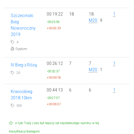
00:19:22
18
18
1
Szczeciński
M20
: 9
Bieg
-00:25:59
Noworoczny
+00:02:33
2019
4
Dyplom
00:26:12
7
7
1
IV Bieg z Różą
M20
: 1
-00:32:37
20
+00:04:18
00:44:13
6
6
1
Krwioobieg
2018 10km
-00:27:57
+00:06:57
529
o tyle Twój czas był lepszy od najsłabszego wyniku w tej
klasyfikacji/kategorii