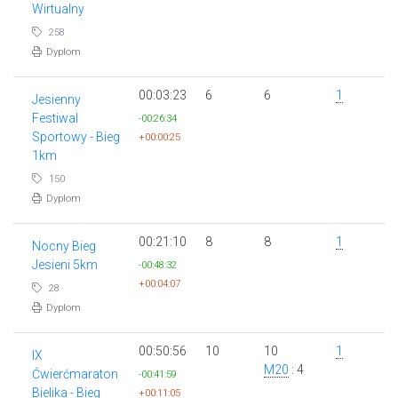
Wirtualny
258
Dyplom
00:03:23
6
6
1
Jesienny
Festiwal
-00:26:34
Sportowy - Bieg
+00:00:25
1km
150
Dyplom
00:21:10
8
8
1
Nocny Bieg
Jesieni 5km
-00:48:32
+00:04:07
28
Dyplom
00:50:56
10
10
1
IX
M20
: 4
Ćwierćmaraton
-00:41:59
Bielika - Bieg
+00:11:05