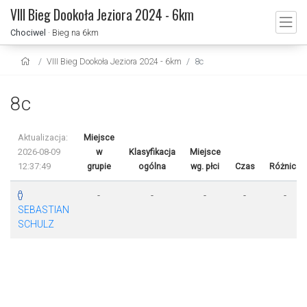
VIII Bieg Dookoła Jeziora 2024 - 6km
Chociwel
· Bieg na 6km
VIII Bieg Dookoła Jeziora 2024 - 6km
8c
8c
Aktualizacja:
Miejsce
2026-08-09
w
Klasyfikacja
Miejsce
12:37:49
grupie
ogólna
wg. płci
Czas
Różnica
-
-
-
-
-
SEBASTIAN
SCHULZ