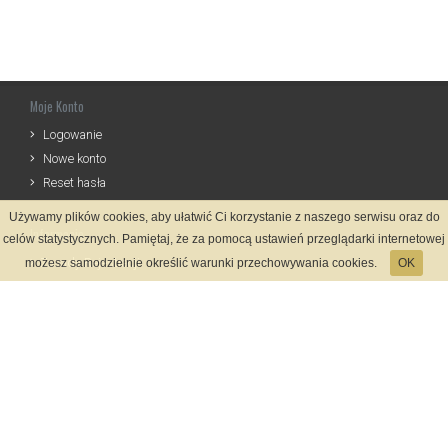
Moje Konto
Logowanie
Nowe konto
Reset hasła
Używamy plików cookies, aby ułatwić Ci korzystanie z naszego serwisu oraz do
Informacje
celów statystycznych. Pamiętaj, że za pomocą ustawień przeglądarki internetowej
Zasady Rejestracji
możesz samodzielnie określić warunki przechowywania cookies.
OK
Polityka Prywatności
Kontakt
Język
Metody płatności