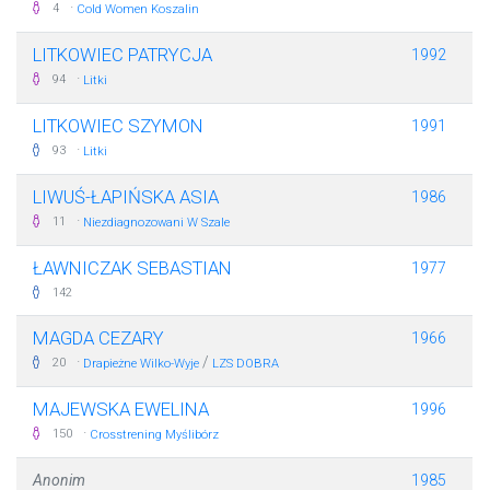
·
4
Cold Women Koszalin
LITKOWIEC PATRYCJA
1992
·
94
Litki
LITKOWIEC SZYMON
1991
·
93
Litki
LIWUŚ-ŁAPIŃSKA ASIA
1986
·
11
Niezdiagnozowani W Szale
ŁAWNICZAK SEBASTIAN
1977
142
MAGDA CEZARY
1966
·
/
20
Drapieżne Wilko-Wyje
LZS DOBRA
MAJEWSKA EWELINA
1996
·
150
Crosstrening Myślibórz
Anonim
1985