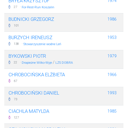
BRYŁA KRZYSZTOF
1974
·
27
For-Rest-Run Koszalin
BUDNICKI GRZEGORZ
1986
101
BURZYCH IRENEUSZ
1953
·
138
Stowarzyszenie wodne Leń
BYKOWSKI PIOTR
1979
·
/
22
Drapieżne Wilko-Wyje
LZS DOBRA
CHROBOCIŃSKA ELŻBIETA
1966
67
CHROBOCIŃSKI DANIEL
1993
73
CIACHLA MATYLDA
1985
127