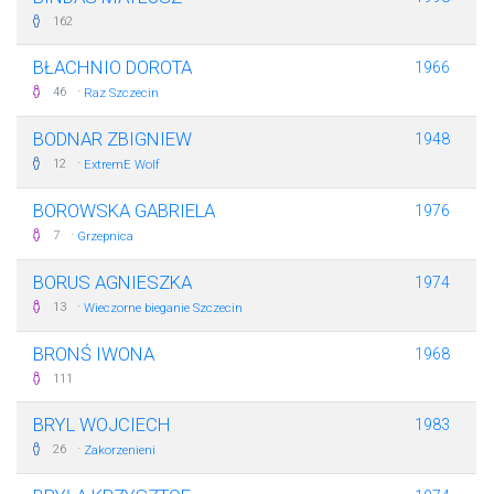
162
BŁACHNIO DOROTA
1966
·
46
Raz Szczecin
BODNAR ZBIGNIEW
1948
·
12
ExtremE Wolf
BOROWSKA GABRIELA
1976
·
7
Grzepnica
BORUS AGNIESZKA
1974
·
13
Wieczorne bieganie Szczecin
BRONŚ IWONA
1968
111
BRYL WOJCIECH
1983
·
26
Zakorzenieni