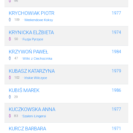
96
KRYCHOWIAK PIOTR
1977
·
109
Weekendowe Koksy
KRYNICKA ELŻBIETA
1974
·
50
Fuzja Pyrzyce
KRZYWOŃ PAWEŁ
1984
·
47
Wilki z Ciechocinka
KUBASZ KATARZYNA
1979
·
102
Ińskie Wilczyce
KUBIŚ MAREK
1986
29
KUCZKOWSKA ANNA
1977
·
83
Szaleni Łingersi
KURCZ BARBARA
1971