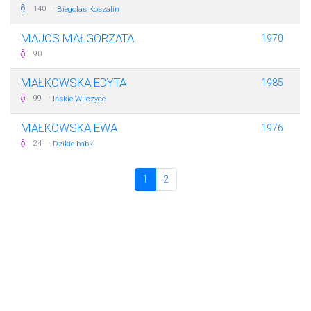
·
140
Biegolas Koszalin
MAJOS MAŁGORZATA
1970
90
MAŁKOWSKA EDYTA
1985
·
99
Ińskie Wilczyce
MAŁKOWSKA EWA
1976
·
24
Dzikie babki
1
2