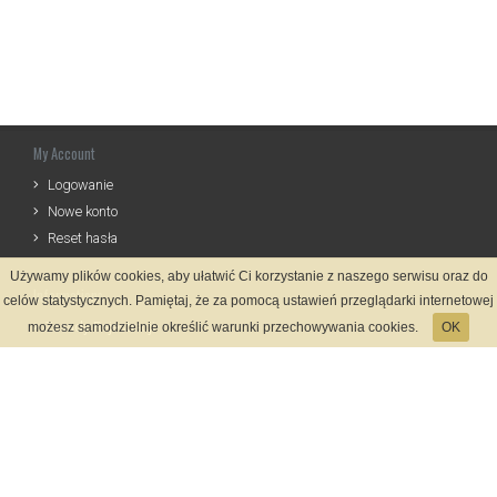
My Account
Logowanie
Nowe konto
Reset hasła
Używamy plików cookies, aby ułatwić Ci korzystanie z naszego serwisu oraz do
Informations
celów statystycznych. Pamiętaj, że za pomocą ustawień przeglądarki internetowej
Zasady Rejestracji
możesz samodzielnie określić warunki przechowywania cookies.
OK
Kontakt
Language
Payment methods