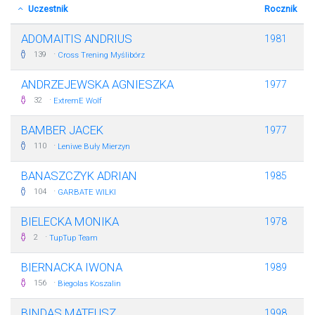
Uczestnik
Rocznik
ADOMAITIS ANDRIUS
1981
·
139
Cross Trening Myślibórz
ANDRZEJEWSKA AGNIESZKA
1977
·
32
ExtremE Wolf
BAMBER JACEK
1977
·
110
Leniwe Buły Mierzyn
BANASZCZYK ADRIAN
1985
·
104
GARBATE WILKI
BIELECKA MONIKA
1978
·
2
TupTup Team
BIERNACKA IWONA
1989
·
156
Biegolas Koszalin
BINDAS MATEUSZ
1998