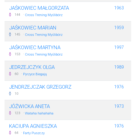
JAŚKOWIEC MAŁGORZATA
1963
·
144
Cross Trening Myślibórz
JAŚKOWIEC MARIAN
1959
·
145
Cross Trening Myślibórz
JAŚKOWIEC MARTYNA
1997
·
153
Cross Trening Myślibórz
JEDRZEJCZYK OLGA
1989
·
60
Pyrzyce Biegają
JENDRZEJCZAK GRZEGORZ
1976
10
JÓŹWICKA ANETA
1973
·
123
Wataha hahahaha
KACIUPA AGNIESZKA
1976
·
64
Farty Puszczy