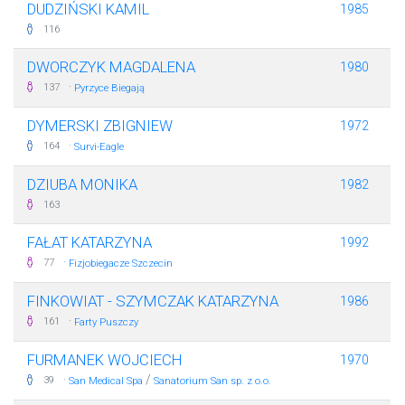
DUDZIŃSKI KAMIL
1985
116
DWORCZYK MAGDALENA
1980
·
137
Pyrzyce Biegają
DYMERSKI ZBIGNIEW
1972
·
164
Survi-Eagle
DZIUBA MONIKA
1982
163
FAŁAT KATARZYNA
1992
·
77
Fizjobiegacze Szczecin
FINKOWIAT - SZYMCZAK KATARZYNA
1986
·
161
Farty Puszczy
FURMANEK WOJCIECH
1970
·
/
39
San Medical Spa
Sanatorium San sp. z o.o.