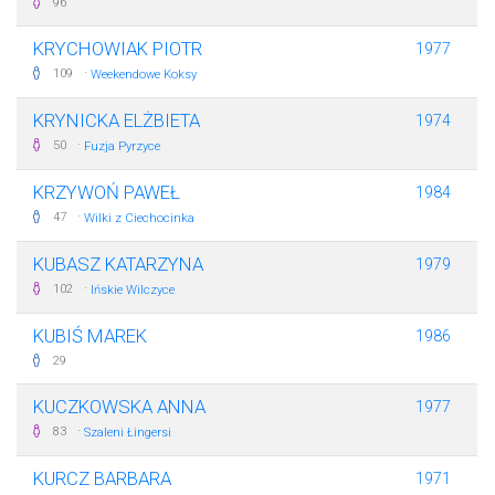
96
KRYCHOWIAK PIOTR
1977
·
109
Weekendowe Koksy
KRYNICKA ELŻBIETA
1974
·
50
Fuzja Pyrzyce
KRZYWOŃ PAWEŁ
1984
·
47
Wilki z Ciechocinka
KUBASZ KATARZYNA
1979
·
102
Ińskie Wilczyce
KUBIŚ MAREK
1986
29
KUCZKOWSKA ANNA
1977
·
83
Szaleni Łingersi
KURCZ BARBARA
1971