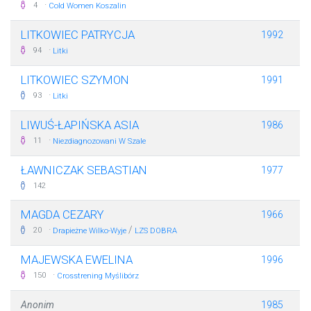
·
4
Cold Women Koszalin
LITKOWIEC PATRYCJA
1992
·
94
Litki
LITKOWIEC SZYMON
1991
·
93
Litki
LIWUŚ-ŁAPIŃSKA ASIA
1986
·
11
Niezdiagnozowani W Szale
ŁAWNICZAK SEBASTIAN
1977
142
MAGDA CEZARY
1966
·
/
20
Drapieżne Wilko-Wyje
LZS DOBRA
MAJEWSKA EWELINA
1996
·
150
Crosstrening Myślibórz
Anonim
1985