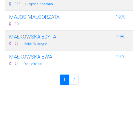
·
140
Biegolas Koszalin
MAJOS MAŁGORZATA
1970
90
MAŁKOWSKA EDYTA
1985
·
99
Ińskie Wilczyce
MAŁKOWSKA EWA
1976
·
24
Dzikie babki
1
2