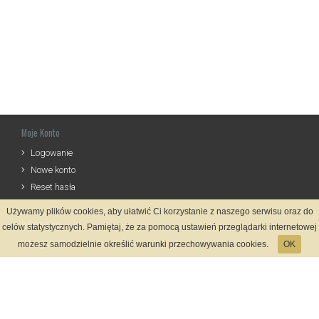
Moje Konto
Logowanie
Nowe konto
Reset hasła
Używamy plików cookies, aby ułatwić Ci korzystanie z naszego serwisu oraz do
Informacje
celów statystycznych. Pamiętaj, że za pomocą ustawień przeglądarki internetowej
Regulamin
możesz samodzielnie określić warunki przechowywania cookies.
OK
Zasady Rejestracji
Polityka Prywatności
Kontakt