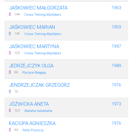
JAŚKOWIEC MAŁGORZATA
1963
·
144
Cross Trening Myślibórz
JAŚKOWIEC MARIAN
1959
·
145
Cross Trening Myślibórz
JAŚKOWIEC MARTYNA
1997
·
153
Cross Trening Myślibórz
JEDRZEJCZYK OLGA
1989
·
60
Pyrzyce Biegają
JENDRZEJCZAK GRZEGORZ
1976
10
JÓŹWICKA ANETA
1973
·
123
Wataha hahahaha
KACIUPA AGNIESZKA
1976
·
64
Farty Puszczy