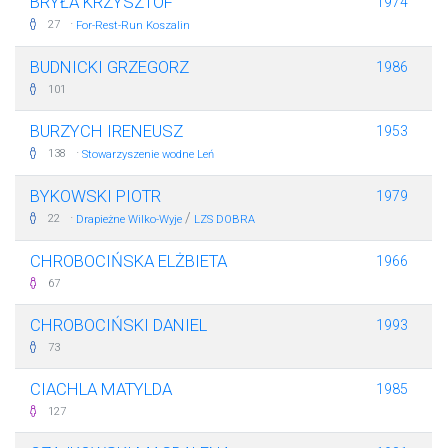
BRYŁA KRZYSZTOF
1974
·
27
For-Rest-Run Koszalin
BUDNICKI GRZEGORZ
1986
101
BURZYCH IRENEUSZ
1953
·
138
Stowarzyszenie wodne Leń
BYKOWSKI PIOTR
1979
·
/
22
Drapieżne Wilko-Wyje
LZS DOBRA
CHROBOCIŃSKA ELŻBIETA
1966
67
CHROBOCIŃSKI DANIEL
1993
73
CIACHLA MATYLDA
1985
127