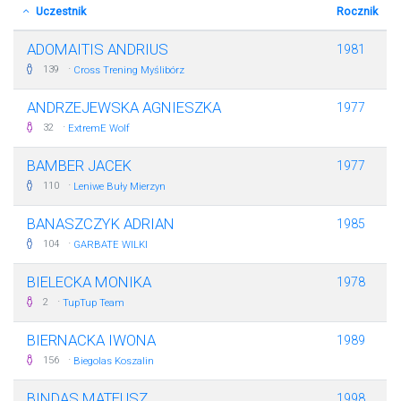
Uczestnik
Rocznik
ADOMAITIS ANDRIUS
1981
·
139
Cross Trening Myślibórz
ANDRZEJEWSKA AGNIESZKA
1977
·
32
ExtremE Wolf
BAMBER JACEK
1977
·
110
Leniwe Buły Mierzyn
BANASZCZYK ADRIAN
1985
·
104
GARBATE WILKI
BIELECKA MONIKA
1978
·
2
TupTup Team
BIERNACKA IWONA
1989
·
156
Biegolas Koszalin
BINDAS MATEUSZ
1998