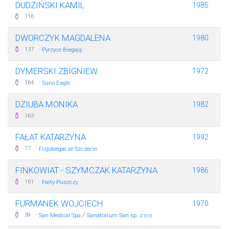
DUDZIŃSKI KAMIL
1985
116
DWORCZYK MAGDALENA
1980
·
137
Pyrzyce Biegają
DYMERSKI ZBIGNIEW
1972
·
164
Survi-Eagle
DZIUBA MONIKA
1982
163
FAŁAT KATARZYNA
1992
·
77
Fizjobiegacze Szczecin
FINKOWIAT - SZYMCZAK KATARZYNA
1986
·
161
Farty Puszczy
FURMANEK WOJCIECH
1970
·
/
39
San Medical Spa
Sanatorium San sp. z o.o.