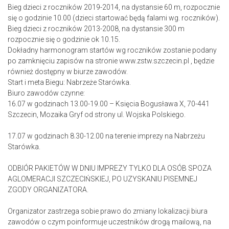
Bieg dzieci z roczników 2019-2014, na dystansie 60 m, rozpocznie
się o godzinie 10.00 (dzieci startować będą falami wg. roczników).
Bieg dzieci z roczników 2013-2008, na dystansie 300 m
rozpocznie się o godzinie ok 10.15.
Dokładny harmonogram startów wg roczników zostanie podany
po zamknięciu zapisów na stronie www.zstw.szczecin.pl , będzie
również dostępny w biurze zawodów.
Start i meta Biegu: Nabrzeże Starówka.
Biuro zawodów czynne:
16.07 w godzinach 13.00-19.00 – Księcia Bogusława X, 70-441
Szczecin, Mozaika Gryf od strony ul. Wojska Polskiego.
17.07 w godzinach 8.30-12.00 na terenie imprezy na Nabrzeżu
Starówka.
ODBIÓR PAKIETÓW W DNIU IMPREZY TYLKO DLA OSÓB SPOZA
AGLOMERACJI SZCZECIŃSKIEJ, PO UZYSKANIU PISEMNEJ
ZGODY ORGANIZATORA.
Organizator zastrzega sobie prawo do zmiany lokalizacji biura
zawodów o czym poinformuje uczestników drogą mailową, na