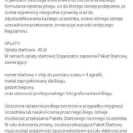
Organizator zastrzega sobie prawo do odrzucenia każdego
formularza rejestracyjnego, co do którego istnieje podejrzenie, że
został wypełniony niezgodnie z prawdą oraz do
zdyskwalifikowania każdego uczestnika, wobec którego istnieje
uzasadnione przekonanie, że naruszył warunki niniejszego
Regulaminu.
OPŁATY
Opłata startowa - 40 zł
W ramach opłaty startowej Organizator zapewnia Pakiet Startowy,
zawierający:
numer startowy + chip do pomiaru czasu + 4 agrafki,
medal zaprojektowany dla Biegu,
gadżet biegowy;
oraz obecność profesjonalnego fotografa na trasie Biegu.
Uiszczona opłata nie podlega zwrotowi w przypadku rezygnacji
Uczestnika lub nieukończenia przez niego Biegu. Istnieje
możliwość przekazania Pakietu Startowego na innego Uczestnika.
W celu dokonania zmiany, osoba przekazująca Pakiet Startowy
musi wysłać wiadomość za pośrednictwem poczty elektronicznej