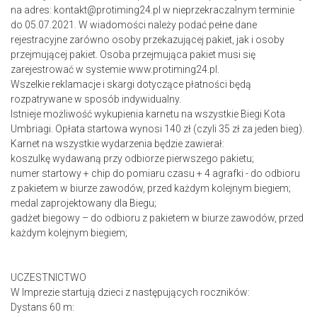
na adres: kontakt@protiming24.pl w nieprzekraczalnym terminie
do 05.07.2021. W wiadomości należy podać pełne dane
rejestracyjne zarówno osoby przekazującej pakiet, jak i osoby
przejmującej pakiet. Osoba przejmująca pakiet musi się
zarejestrować w systemie www.protiming24.pl.
Wszelkie reklamacje i skargi dotyczące płatności będą
rozpatrywane w sposób indywidualny.
Istnieje możliwość wykupienia karnetu na wszystkie Biegi Kota
Umbriagi. Opłata startowa wynosi 140 zł (czyli 35 zł za jeden bieg).
Karnet na wszystkie wydarzenia będzie zawierał:
koszulkę wydawaną przy odbiorze pierwszego pakietu;
numer startowy + chip do pomiaru czasu + 4 agrafki - do odbioru
z pakietem w biurze zawodów, przed każdym kolejnym biegiem;
medal zaprojektowany dla Biegu;
gadżet biegowy – do odbioru z pakietem w biurze zawodów, przed
każdym kolejnym biegiem;
UCZESTNICTWO
W Imprezie startują dzieci z następujących roczników:
Dystans 60 m: