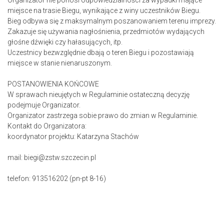
Organizator nie ponosi odpowiedzialności za wypadki mające
miejsce na trasie Biegu, wynikające z winy uczestników Biegu.
Bieg odbywa się z maksymalnym poszanowaniem terenu imprezy.
Zakazuje się używania nagłośnienia, przedmiotów wydających
głośne dźwięki czy hałasujących, itp.
Uczestnicy bezwzględnie dbają o teren Biegu i pozostawiają
miejsce w stanie nienaruszonym.
POSTANOWIENIA KOŃCOWE
W sprawach nieujętych w Regulaminie ostateczną decyzję
podejmuje Organizator.
Organizator zastrzega sobie prawo do zmian w Regulaminie.
Kontakt do Organizatora:
koordynator projektu: Katarzyna Stachów
mail: biegi@zstw.szczecin.pl
telefon: 913516202 (pn-pt 8-16)