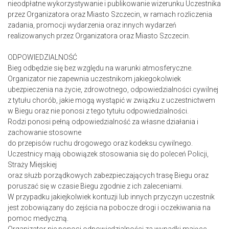
nieodpłatne wykorzystywanie i publikowanie wizerunku Uczestnika
przez Organizatora oraz Miasto Szczecin, w ramach rozliczenia
zadania, promocji wydarzenia oraz innych wydarzeń
realizowanych przez Organizatora oraz Miasto Szczecin.
ODPOWIEDZIALNOŚĆ
Bieg odbędzie się bez względu na warunki atmosferyczne.
Organizator nie zapewnia uczestnikom jakiegokolwiek
ubezpieczenia na życie, zdrowotnego, odpowiedzialności cywilnej
z tytułu chorób, jakie mogą wystąpić w związku z uczestnictwem
w Biegu oraz nie ponosi z tego tytułu odpowiedzialności.
Rodzi ponosi pełną odpowiedzialność za własne działania i
zachowanie stosowne
do przepisów ruchu drogowego oraz kodeksu cywilnego.
Uczestnicy mają obowiązek stosowania się do poleceń Policji,
Straży Miejskiej
oraz służb porządkowych zabezpieczających trasę Biegu oraz
poruszać się w czasie Biegu zgodnie z ich zaleceniami.
W przypadku jakiejkolwiek kontuzji lub innych przyczyn uczestnik
jest zobowiązany do zejścia na pobocze drogi i oczekiwania na
pomoc medyczną.