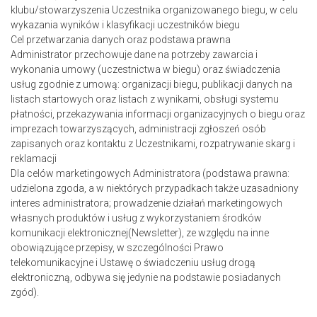
klubu/stowarzyszenia Uczestnika organizowanego biegu, w celu
wykazania wyników i klasyfikacji uczestników biegu
Cel przetwarzania danych oraz podstawa prawna
Administrator przechowuje dane na potrzeby zawarcia i
wykonania umowy (uczestnictwa w biegu) oraz świadczenia
usług zgodnie z umową: organizacji biegu, publikacji danych na
listach startowych oraz listach z wynikami, obsługi systemu
płatności, przekazywania informacji organizacyjnych o biegu oraz
imprezach towarzyszących, administracji zgłoszeń osób
zapisanych oraz kontaktu z Uczestnikami, rozpatrywanie skarg i
reklamacji
Dla celów marketingowych Administratora (podstawa prawna:
udzielona zgoda, a w niektórych przypadkach także uzasadniony
interes administratora; prowadzenie działań marketingowych
własnych produktów i usług z wykorzystaniem środków
komunikacji elektronicznej(Newsletter), ze względu na inne
obowiązujące przepisy, w szczególności Prawo
telekomunikacyjne i Ustawę o świadczeniu usług drogą
elektroniczną, odbywa się jedynie na podstawie posiadanych
zgód).