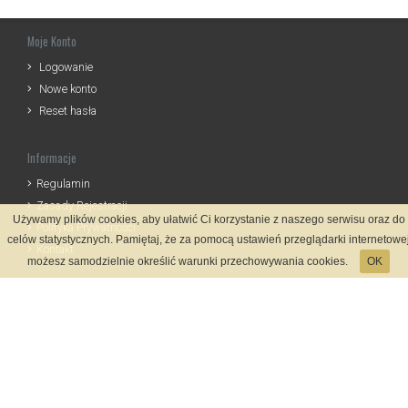
Moje Konto
Logowanie
Nowe konto
Reset hasła
Informacje
Regulamin
Zasady Rejestracji
Używamy plików cookies, aby ułatwić Ci korzystanie z naszego serwisu oraz do
Polityka Prywatności
celów statystycznych. Pamiętaj, że za pomocą ustawień przeglądarki internetowe
Kontakt
możesz samodzielnie określić warunki przechowywania cookies.
OK
Język
Metody płatności