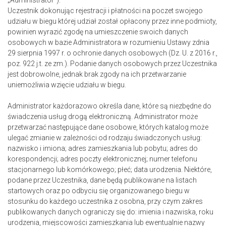
„Administrator”).
Uczestnik dokonując rejestracji i płatności na poczet swojego
udziału w biegu której udział został opłacony przez inne podmioty,
powinien wyrazić zgodę na umieszczenie swoich danych
osobowych w bazie Administratora w rozumieniu Ustawy zdnia
29 sierpnia 1997 r. o ochronie danych osobowych (Dz. U. z 2016 r.,
poz. 922 j.t. ze zm.). Podanie danych osobowych przez Uczestnika
jest dobrowolne, jednak brak zgody na ich przetwarzanie
uniemożliwia wzięcie udziału w biegu.
Administrator każdorazowo określa dane, które są niezbędne do
świadczenia usług drogą elektroniczną. Administrator może
przetwarzać następujące dane osobowe, których katalog może
ulegać zmianie w zależności od rodzaju świadczonych usług:
nazwisko i imiona; adres zamieszkania lub pobytu; adres do
korespondencji; adres poczty elektronicznej; numer telefonu
stacjonarnego lub komórkowego; płeć; data urodzenia. Niektóre,
podane przez Uczestnika, dane będą publikowane na listach
startowych oraz po odbyciu się organizowanego biegu w
stosunku do każdego uczestnika z osobna, przy czym zakres
publikowanych danych ograniczy się do: imienia i nazwiska, roku
urodzenia, miejscowości zamieszkania lub ewentualnie nazwy