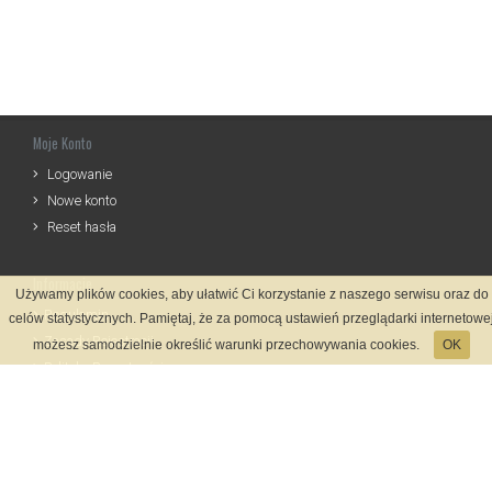
Moje Konto
Logowanie
Nowe konto
Reset hasła
Informacje
Używamy plików cookies, aby ułatwić Ci korzystanie z naszego serwisu oraz do
Regulamin
celów statystycznych. Pamiętaj, że za pomocą ustawień przeglądarki internetowe
Zasady Rejestracji
możesz samodzielnie określić warunki przechowywania cookies.
OK
Polityka Prywatności
Kontakt
Język