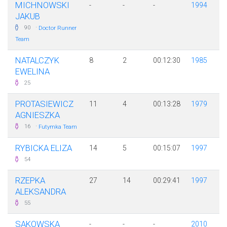
MICHNOWSKI
-
-
-
1994
JAKUB
·
90
Doctor Runner
Team
NATALCZYK
8
2
00:12:30
1985
EWELINA
25
PROTASIEWICZ
11
4
00:13:28
1979
AGNIESZKA
·
16
Futymka Team
RYBICKA ELIZA
14
5
00:15:07
1997
54
RZEPKA
27
14
00:29:41
1997
ALEKSANDRA
55
SAKOWSKA
-
-
-
2010