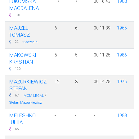
LUKOMSKA
17
7
00:16:43
1988
MAGDALENA
101
MAJZEL
6
6
00:11:39
1965
TOMASZ
·
22
Szczecin
MAKOWSKI
5
5
00:11:25
1986
KRYSTIAN
120
MAZURKIEWICZ
12
8
00:14:25
1976
STEFAN
·
/
67
MCM LEGAL
Stefan Mazurkiewicz
MELESHKO
-
-
-
1988
IULIIA
66