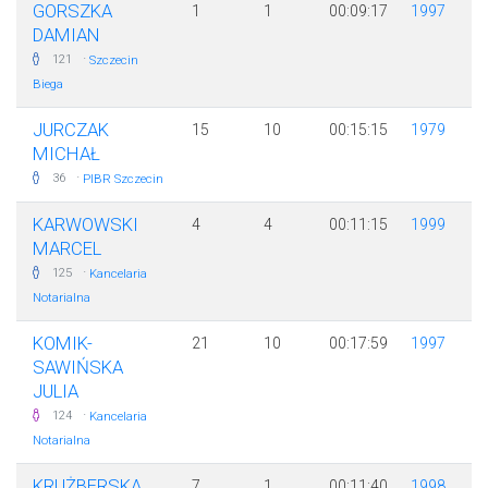
GORSZKA
1
1
00:09:17
1997
DAMIAN
·
121
Szczecin
Biega
JURCZAK
15
10
00:15:15
1979
MICHAŁ
·
36
PIBR Szczecin
KARWOWSKI
4
4
00:11:15
1999
MARCEL
·
125
Kancelaria
Notarialna
KOMIK-
21
10
00:17:59
1997
SAWIŃSKA
JULIA
·
124
Kancelaria
Notarialna
KRUŻBERSKA
7
1
00:11:40
1998