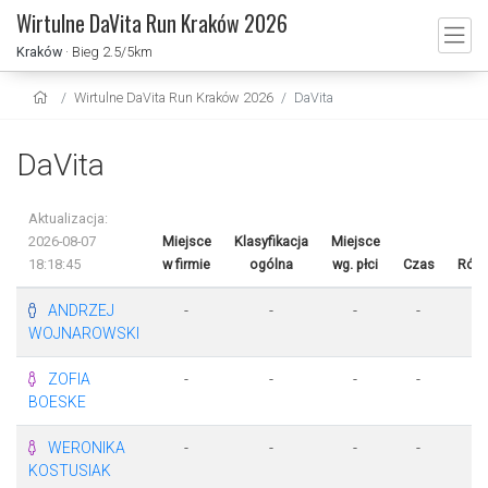
Wirtulne DaVita Run Kraków 2026
Kraków
· Bieg 2.5/5km
Wirtulne DaVita Run Kraków 2026
DaVita
DaVita
Aktualizacja:
2026-08-07
Miejsce
Klasyfikacja
Miejsce
18:18:45
w firmie
ogólna
wg. płci
Czas
Różn
ANDRZEJ
-
-
-
-
-
WOJNAROWSKI
ZOFIA
-
-
-
-
-
BOESKE
WERONIKA
-
-
-
-
-
KOSTUSIAK