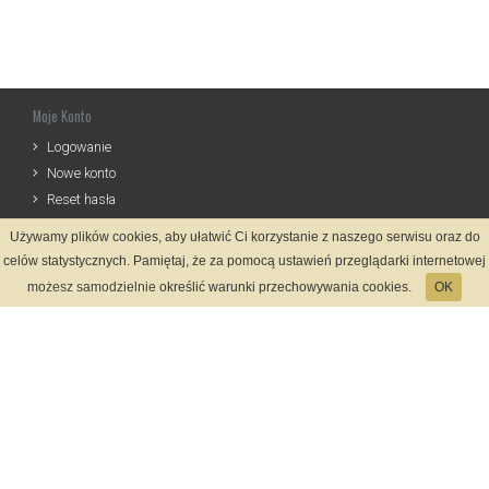
Moje Konto
Logowanie
Nowe konto
Reset hasła
Używamy plików cookies, aby ułatwić Ci korzystanie z naszego serwisu oraz do
Informacje
celów statystycznych. Pamiętaj, że za pomocą ustawień przeglądarki internetowej
Zasady Rejestracji
możesz samodzielnie określić warunki przechowywania cookies.
OK
Polityka Prywatności
Kontakt
Język
Metody płatności