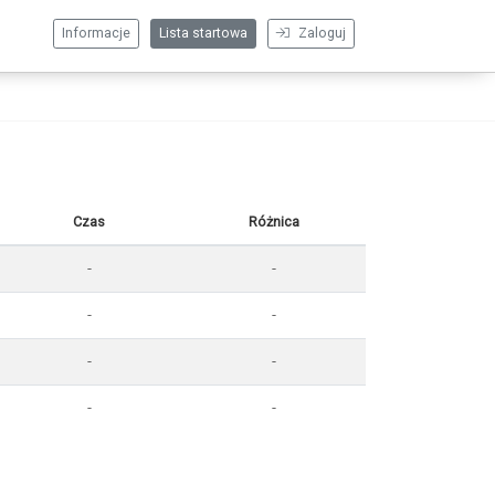
Informacje
Lista startowa
Zaloguj
Czas
Różnica
-
-
-
-
-
-
-
-