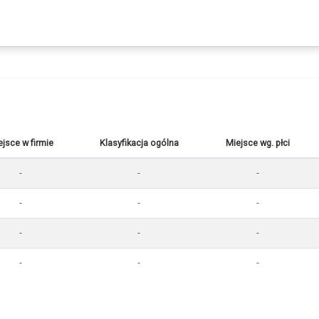
ejsce w firmie
Klasyfikacja ogólna
Miejsce wg. płci
-
-
-
-
-
-
-
-
-
-
-
-