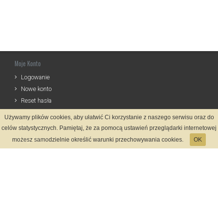
Moje Konto
Logowanie
Nowe konto
Reset hasła
Używamy plików cookies, aby ułatwić Ci korzystanie z naszego serwisu oraz do
Informacje
celów statystycznych. Pamiętaj, że za pomocą ustawień przeglądarki internetowej
Regulamin
możesz samodzielnie określić warunki przechowywania cookies.
OK
Zasady Rejestracji
Polityka Prywatności
Kontakt
Język