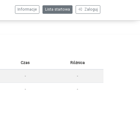
Informacje
Lista startowa
Zaloguj
Czas
Różnica
-
-
-
-