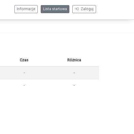
Informacje
Lista startowa
Zaloguj
Czas
Różnica
-
-
-
-