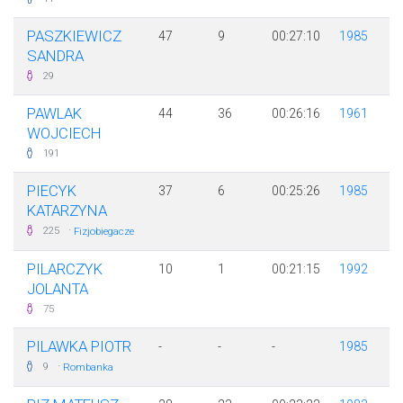
PASZKIEWICZ
47
9
00:27:10
1985
SANDRA
29
PAWLAK
44
36
00:26:16
1961
WOJCIECH
191
PIECYK
37
6
00:25:26
1985
KATARZYNA
·
225
Fizjobiegacze
PILARCZYK
10
1
00:21:15
1992
JOLANTA
75
PILAWKA PIOTR
-
-
-
1985
·
9
Rombanka