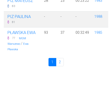
PIZ MATEUSZ
28
23
00:23:22
1983
83
PIZ PAULINA
-
-
-
1988
81
PŁAWSKA EWA
93
37
00:32:49
1985
·
77
MGM
/
Warszewo
Ewa
Pławska
1
2