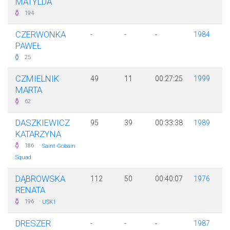
MATYLDA
194
CZERWONKA
-
-
-
1984
PAWEŁ
25
CZMIELNIK
49
11
00:27:25
1999
MARTA
62
DASZKIEWICZ
95
39
00:33:38
1989
KATARZYNA
·
186
Saint-Gobain
Squad
DĄBROWSKA
112
50
00:40:07
1976
RENATA
·
196
USK1
DRESZER
-
-
-
1987