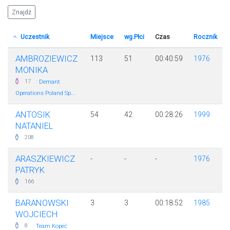
Uczestnik
Miejsce
wg.Płci
Czas
Rocznik
AMBROZIEWICZ
113
51
00:40:59
1976
MONIKA
·
17
Demant
Operations Poland Sp...
ANTOSIK
54
42
00:28:26
1999
NATANIEL
208
ARASZKIEWICZ
-
-
-
1976
PATRYK
166
BARANOWSKI
3
3
00:18:52
1985
WOJCIECH
·
8
Team Kopeć