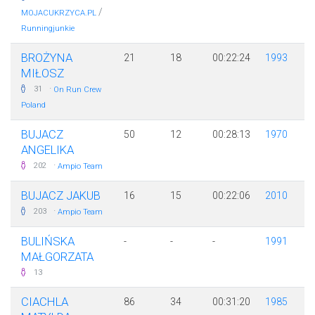
/
MOJACUKRZYCA.PL
Runningjunkie
BROŻYNA
21
18
00:22:24
1993
MIŁOSZ
·
31
On Run Crew
Poland
BUJACZ
50
12
00:28:13
1970
ANGELIKA
·
202
Ampio Team
BUJACZ JAKUB
16
15
00:22:06
2010
·
203
Ampio Team
BULIŃSKA
-
-
-
1991
MAŁGORZATA
13
CIACHLA
86
34
00:31:20
1985