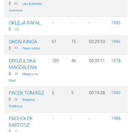
·
85
uks BARNIM
Goleniow
OKLEJA RAFAŁ
-
-
-
1985
192
OKOŃ KINGA
61
15
00:29:03
1996
·
43
Team rybka
ORSZULSKA
105
46
00:35:11
1978
MAGDALENA
·
34
Medycy na
Start
PACEK TOMASZ
5
5
00:19:28
1990
·
28
Biegowa
Świdnica
PACHOŁEK
-
-
-
1988
BARTOSZ
11