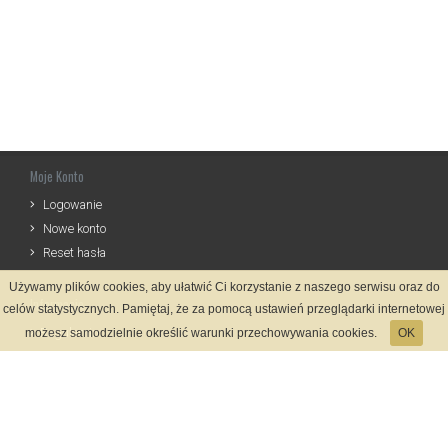
Moje Konto
Logowanie
Nowe konto
Reset hasła
Używamy plików cookies, aby ułatwić Ci korzystanie z naszego serwisu oraz do
Informacje
celów statystycznych. Pamiętaj, że za pomocą ustawień przeglądarki internetowej
Regulamin
możesz samodzielnie określić warunki przechowywania cookies.
OK
Zasady Rejestracji
Polityka Prywatności
Kontakt