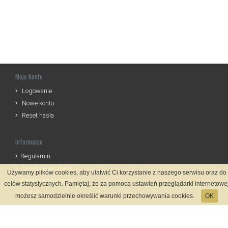
Moje Konto
Logowanie
Nowe konto
Reset hasła
Informacje
Regulamin
Zasady Rejestracji
Używamy plików cookies, aby ułatwić Ci korzystanie z naszego serwisu oraz do
Polityka Prywatności
celów statystycznych. Pamiętaj, że za pomocą ustawień przeglądarki internetowe
Kontakt
możesz samodzielnie określić warunki przechowywania cookies.
OK
Język