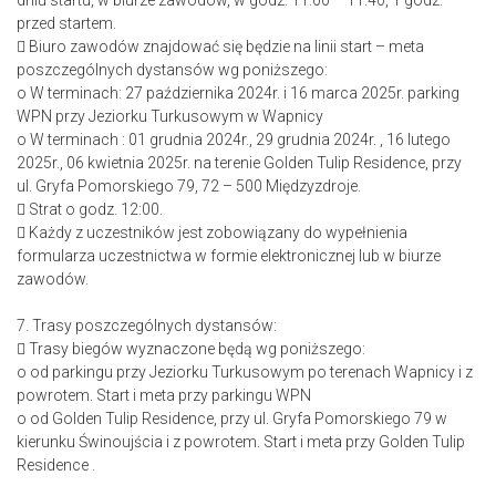
dniu startu, w biurze zawodów, w godz. 11:00 – 11:40, 1 godz.
przed startem.
 Biuro zawodów znajdować się będzie na linii start – meta
poszczególnych dystansów wg poniższego:
o W terminach: 27 października 2024r. i 16 marca 2025r. parking
WPN przy Jeziorku Turkusowym w Wapnicy
o W terminach : 01 grudnia 2024r., 29 grudnia 2024r. , 16 lutego
2025r., 06 kwietnia 2025r. na terenie Golden Tulip Residence, przy
ul. Gryfa Pomorskiego 79, 72 – 500 Międzyzdroje.
 Strat o godz. 12:00.
 Każdy z uczestników jest zobowiązany do wypełnienia
formularza uczestnictwa w formie elektronicznej lub w biurze
zawodów.
7. Trasy poszczególnych dystansów:
 Trasy biegów wyznaczone będą wg poniższego:
o od parkingu przy Jeziorku Turkusowym po terenach Wapnicy i z
powrotem. Start i meta przy parkingu WPN
o od Golden Tulip Residence, przy ul. Gryfa Pomorskiego 79 w
kierunku Świnoujścia i z powrotem. Start i meta przy Golden Tulip
Residence .