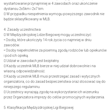
wystartowanie przynajmniej w 4 zawodach oraz ukończenie
dystansu 2x5km i 2x7 km.
 W przypadku niespełnienia wymogu powyższego zawodnik nie
będzie sklasyfikowany w MLB.
4. Zasady uczestnictwa:
 W Międzyzdrojskiej Lidze Biegowej mogą uczestniczyć:
• Osoby, które ukończyły 14 rok życia co najmniej w dniu
zawodów.
• Osoby niepełnoletnie za pisemną zgodą rodziców lub opiekunów
i pod ich opieką.
 Udział w zawodach jest bezpłatny.
 Każdy uczestnik MLB bierze w niej udział dobrowolnie i na
własną odpowiedzialność.
 Każdy uczestnik MLB musi przestrzegać zasad i wytycznych
organizatora, co do zasad bezpieczeństwa oraz stosować się do
niniejszego regulaminu.
 Uczestnicy wyrażają zgodę na wykorzystanie ich wizerunku
przez Organizatora imprezy do celów promocyjnych wydarzenia.
5. Klasyfikacja Międzyzdrojskiej Ligi Biegowej: