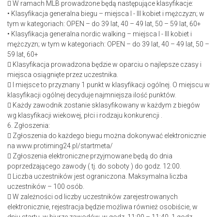
 W ramach MLB prowadzone będą następujące klasyfikacje:
• Klasyfikacja generalna biegu – miejsca I - III kobiet i mężczyzn; w
tym w kategoriach: OPEN – do 39 lat, 40 – 49 lat, 50 – 59 lat, 60+
• Klasyfikacja generalna nordic walking – miejsca I - III kobiet i
mężczyzn; w tym w kategoriach: OPEN – do 39 lat, 40 – 49 lat, 50 –
59 lat, 60+
 Klasyfikacja prowadzona będzie w oparciu o najlepsze czasy i
miejsca osiągnięte przez uczestnika.
 I miejsce to przyznany 1 punkt w klasyfikacji ogólnej. O miejscu w
klasyfikacji ogólnej decyduje najmniejsza ilość punktów.
 Każdy zawodnik zostanie sklasyfikowany w każdym z biegów
wg klasyfikacji wiekowej, płci i rodzaju konkurencji .
6. Zgłoszenia:
 Zgłoszenia do każdego biegu można dokonywać elektronicznie
na www.protiming24.pl/startmeta/
 Zgłoszenia elektroniczne przyjmowane będą do dnia
poprzedzającego zawody ( tj. do soboty ) do godz. 12:00.
 Liczba uczestników jest ograniczona. Maksymalna liczba
uczestników – 100 osób.
 W zależności od liczby uczestników zarejestrowanych
elektronicznie, rejestracja będzie możliwa również osobiście, w