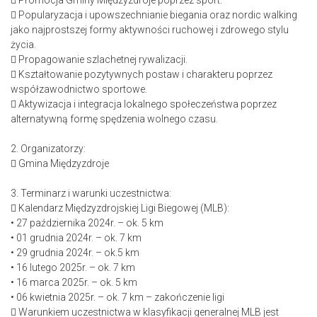
 Promocja Gminy Międzyzdroje poprzez sport.
 Popularyzacja i upowszechnianie biegania oraz nordic walking
jako najprostszej formy aktywności ruchowej i zdrowego stylu
życia.
 Propagowanie szlachetnej rywalizacji.
 Kształtowanie pozytywnych postaw i charakteru poprzez
współzawodnictwo sportowe.
 Aktywizacja i integracja lokalnego społeczeństwa poprzez
alternatywną formę spędzenia wolnego czasu.
2. Organizatorzy:
 Gmina Międzyzdroje
3. Terminarz i warunki uczestnictwa:
 Kalendarz Międzyzdrojskiej Ligi Biegowej (MLB):
• 27 października 2024r. – ok. 5 km
• 01 grudnia 2024r. – ok. 7 km
• 29 grudnia 2024r. – ok.5 km
• 16 lutego 2025r. – ok. 7 km
• 16 marca 2025r. – ok. 5 km
• 06 kwietnia 2025r. – ok. 7 km – zakończenie ligi
 Warunkiem uczestnictwa w klasyfikacji generalnej MLB jest