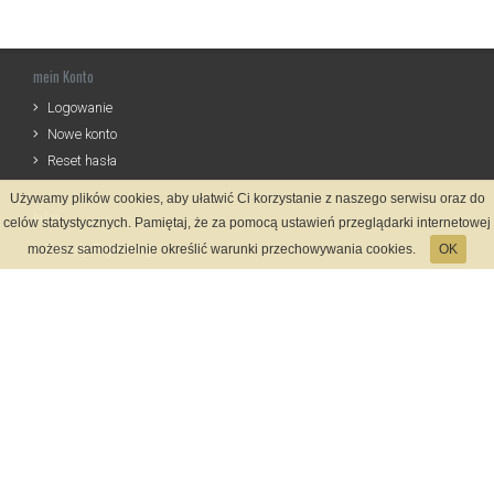
mein Konto
Logowanie
Nowe konto
Reset hasła
Używamy plików cookies, aby ułatwić Ci korzystanie z naszego serwisu oraz do
Infos
celów statystycznych. Pamiętaj, że za pomocą ustawień przeglądarki internetowej
Zasady Rejestracji
możesz samodzielnie określić warunki przechowywania cookies.
OK
Polityka Prywatności
Kontakt
Sprache
Zahlungsmethoden