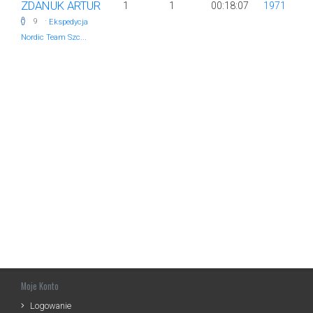
ZDANUK ARTUR
1
1
00:18:07
1971
·
9
Ekspedycja
Nordic Team Szc...
Moje Konto
Logowanie