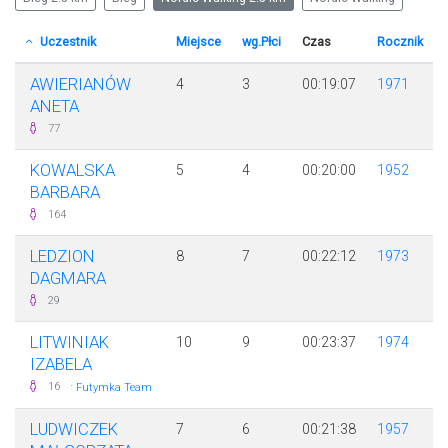
Uczestnik
Miejsce
wg.Płci
Czas
Rocznik
AWIERIANÓW
4
3
00:19:07
1971
ANETA
77
KOWALSKA
5
4
00:20:00
1952
BARBARA
164
LEDZION
8
7
00:22:12
1973
DAGMARA
29
LITWINIAK
10
9
00:23:37
1974
IZABELA
·
16
Futymka Team
LUDWICZEK
7
6
00:21:38
1957