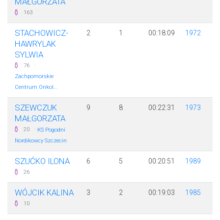
MAŁGORZATA
163
STACHOWICZ-
2
1
00:18:09
1972
HAWRYLAK
SYLWIA
·
76
Zachpomorskie
Centrum Onkol...
SZEWCZUK
9
8
00:22:31
1973
MAŁGORZATA
·
20
KS Pogodni
Nordikowcy Szczecin
SZUĆKO ILONA
6
5
00:20:51
1989
26
WÓJCIK KALINA
3
2
00:19:03
1985
10