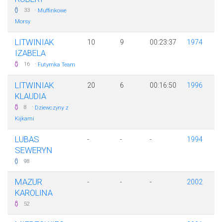
·
33
Muffinkowe
Morsy
LITWINIAK
10
9
00:23:37
1974
IZABELA
·
16
Futymka Team
LITWINIAK
20
6
00:16:50
1996
KLAUDIA
·
8
Dziewczyny z
Kijkami
LUBAS
-
-
-
1994
SEWERYN
98
MAZUR
-
-
-
2002
KAROLINA
52