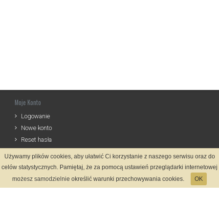
Moje Konto
Logowanie
Nowe konto
Reset hasła
Używamy plików cookies, aby ułatwić Ci korzystanie z naszego serwisu oraz do
Informacje
celów statystycznych. Pamiętaj, że za pomocą ustawień przeglądarki internetowej
Zasady Rejestracji
możesz samodzielnie określić warunki przechowywania cookies.
OK
Polityka Prywatności
Kontakt