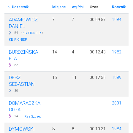
Uczestnik
Miejsce
wg.Płci
Czas
Rocznik
ADAMOWICZ
7
7
00:09:57
1984
DANIEL
·
/
54
KB PIONIER
KB PIONIER
BURDZIŃSKA
14
4
00:12:43
1982
ELA
62
DESZ
15
11
00:12:56
1989
SEBASTIAN
30
DOMARADZKA
-
-
-
2001
OLGA
·
141
Raz Szczecin
DYMOWSKI
8
8
00:10:31
1984