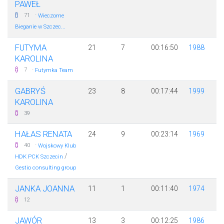
PAWEŁ
·
71
Wieczorne
Bieganie w Szczec...
FUTYMA
21
7
00:16:50
1988
KAROLINA
·
7
Futymka Team
GABRYŚ
23
8
00:17:44
1999
KAROLINA
39
HAŁAS RENATA
24
9
00:23:14
1969
·
40
Wojskowy Klub
/
HDK PCK Szczecin
Gestio consulting group
JANKA JOANNA
11
1
00:11:40
1974
12
JAWÓR
13
3
00:12:25
1986