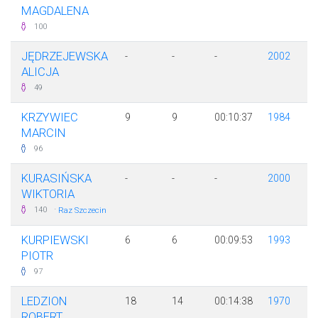
MAGDALENA
100
JĘDRZEJEWSKA
-
-
-
2002
ALICJA
49
KRZYWIEC
9
9
00:10:37
1984
MARCIN
96
KURASIŃSKA
-
-
-
2000
WIKTORIA
·
140
Raz Szczecin
KURPIEWSKI
6
6
00:09:53
1993
PIOTR
97
LEDZION
18
14
00:14:38
1970
ROBERT