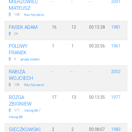
MIERZOWIEC
-
-
-
2001
MATEUSZ
·
136
Raz Szczecin
PASEK ADAM
16
12
00:13:28
1981
24
POLOWY
1
1
00:32:56
1961
FRANEK
·
5
grupa rowery
RABIZA
-
-
-
2002
WOJCIECH
·
139
Raz Szczecin
RÓZGA
17
13
00:13:35
1977
ZBIGNIEW
·
/
177
Viking 88
Viking 88
SIECZKOWSKI
2
2
00:08:07
1983