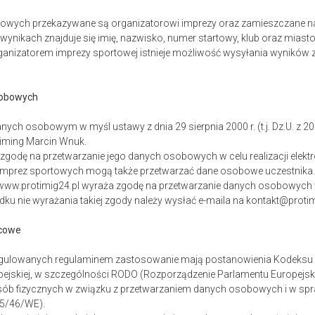
rtowych przekazywane są organizatorowi imprezy oraz zamieszczane na
ynikach znajduje się imię, nazwisko, numer startowy, klub oraz miast
rganizatorem imprezy sportowej istnieje możliwość wysyłania wyników
sobowych
nych osobowym w myśl ustawy z dnia 29 sierpnia 2000 r. (t.j. Dz.U. z 20
iming Marcin Wnuk.
 zgodę na przetwarzanie jego danych osobowych w celu realizacji elek
 imprez sportowych mogą także przetwarzać dane osobowe uczestnika
 www.protimig24.pl wyraża zgodę na przetwarzanie danych osobowych
dku nie wyrażania takiej zgody należy wysłać e-maila na kontakt@protim
ńcowe
egulowanych regulaminem zastosowanie mają postanowienia Kodeksu c
pejskiej, w szczególności RODO (Rozporządzenie Parlamentu Europejskie
sób fizycznych w związku z przetwarzaniem danych osobowych i w sp
95/46/WE).