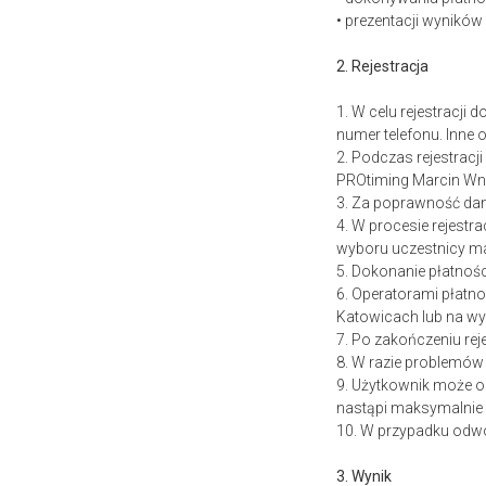
• prezentacji wynikó
2. Rejestracja
1. W celu rejestracji
numer telefonu. Inne
2. Podczas rejestrac
PROtiming Marcin Wn
3. Za poprawność da
4. W procesie rejestr
wyboru uczestnicy ma
5. Dokonanie płatnośc
6. Operatorami płatno
Katowicach
lub na w
7. Po zakończeniu rej
8. W razie problemów
9. Użytkownik może od
nastąpi maksymalnie 
10. W przypadku odwo
3. Wynik