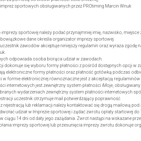
w imprez sportowych obsługiwanych przez PROtiming Marcin Wnuk
 do imprezy sportowej należy podać przynajmniej imię, nazwisko, miejsce 
 obowiązkowe dane określa organizator imprezy sportowej.
ji uczestnik zawodów akceptuje niniejszy regulamin oraz wyraża zgodę
uk.
nych odpowiada osoba biorąca udział w zawodach.
acji dokonuje się wyboru formy płatności z pośród dostępnych opcji w z
ją elektroniczne formy płatności oraz płatność gotówką podczas odb
i w formie elektronicznej równoznaczne jest z akceptacją regulaminów
ści internetowych jest zewnętrzny system płatności iMoje, obsługiwany
ybranych wydarzeniach zewnętrzny system
płatności internetowych spó
estracji uczestnik otrzymuje mail potwierdzający poprawność
 z rejestracją lub reklamacji należy kontaktować się drogą mailową p
wołać udział w Imprezie sportowej i żądać zwrotu opłaty startowej do 
w ciągu 14 dni od daty jego zażądania. Zwrot nastąpi na wskazane prz
łania imprezy sportowej lub przesunięcia imprezy zwrotu dokonuje org