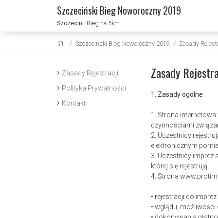
Szczeciński Bieg Noworoczny 2019
Szczecin
· Bieg na 5km
Szczeciński Bieg Noworoczny 2019
Zasady Rejestr
Zasady Rejestra
Zasady Rejestracji
Polityka Prywatności
1. Zasady ogólne
Kontakt
1. Strona internetow
czynnościami związa
2. Uczestnicy rejest
elektronicznym pomia
3. Uczestnicy imprez
której się rejestrują.
4. Strona www.protim
• rejestracji do impre
• wglądu, możliwości
• dokonywania płatno