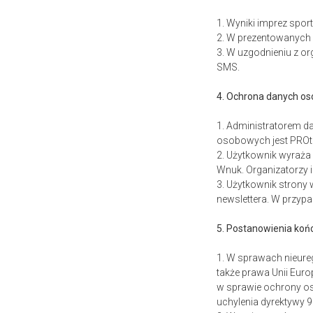
1. Wyniki imprez spo
2. W prezentowanych w
3. W uzgodnieniu z o
SMS.
4. Ochrona danych o
1. Administratorem da
osobowych jest PROt
2. Użytkownik wyraża
Wnuk. Organizatorzy
3. Użytkownik strony
newslettera. W przypa
5. Postanowienia ko
1. W sprawach nieur
także prawa Unii Euro
w sprawie ochrony o
uchylenia dyrektywy 