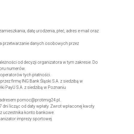
zamieszkania, datę urodzenia, płeć, adres e-mail oraz
 na przetwarzanie danych osobowych przez
ależności od decyzji organizatora w tym zakresie. Do
ioru numerów.
 operatorów tych płatności.
 przez firmę ING
Bank Śląski S.A. z siedzibą w
łki PayU S.A. z siedzibą w Poznaniu
od adresem pomoc@protimig24.pl.
7 dni licząc od daty wpłaty. Zwrot wpłaconej kwoty
ez uczestnika konto bankowe.
anizator imprezy sportowej.