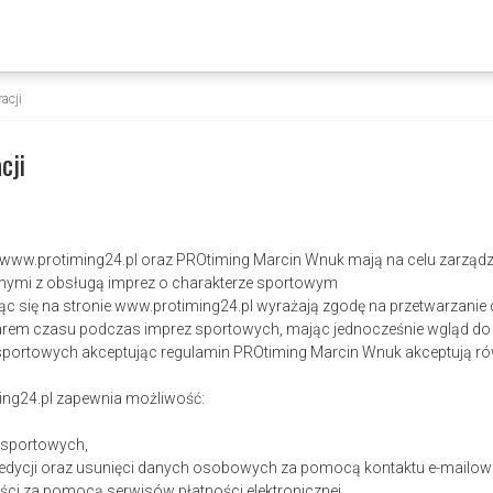
acji
cji
a www.protiming24.pl oraz PROtiming Marcin Wnuk mają na celu zarządz
nymi z obsługą imprez o charakterze sportowym
rując się na stronie www.protiming24.pl wyrażają zgodę na przetwarza
rem czasu podczas imprez sportowych, mając jednocześnie wgląd do n
 sportowych akceptując regulamin PROtiming Marcin Wnuk akceptują ró
ing24.pl zapewnia możliwość:
z sportowych,
 edycji oraz usunięci danych osobowych za pomocą kontaktu e-mailow
ści za pomocą serwisów płatności elektronicznej,