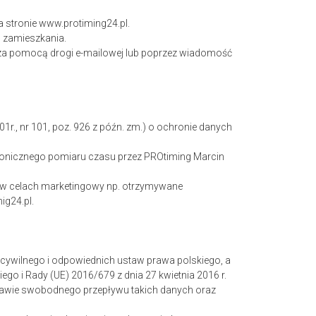
 stronie www.protiming24.pl.
o zamieszkania.
 za pomocą drogi e-mailowej lub poprzez wiadomość
01r., nr 101, poz. 926 z późn. zm.) o ochronie danych
tronicznego pomiaru czasu przez PROtiming Marcin
.
 w celach marketingowy np. otrzymywane
ig24.pl.
ywilnego i odpowiednich ustaw prawa polskiego, a
go i Rady (UE) 2016/679 z dnia 27 kwietnia 2016 r.
rawie swobodnego przepływu takich danych oraz