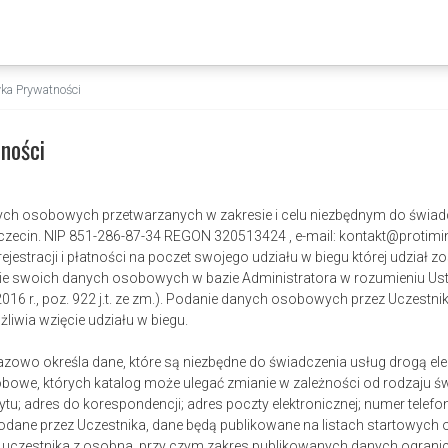
yka Prywatności
ności
ch osobowych przetwarzanych w zakresie i celu niezbędnym do świadcz
zecin. NIP 851-286-87-34 REGON 320513424 , e-mail: kontakt@protiming2
ejestracji i płatności na poczet swojego udziału w biegu której udział 
e swoich danych osobowych w bazie Administratora w rozumieniu Usta
016 r., poz. 922 j.t. ze zm.). Podanie danych osobowych przez Uczestni
liwia wzięcie udziału w biegu.
azowo określa dane, które są niezbędne do świadczenia usług drogą el
bowe, których katalog może ulegać zmianie w zależności od rodzaju św
tu; adres do korespondencji; adres poczty elektronicznej; numer telef
 podane przez Uczestnika, dane będą publikowane na listach startowych
uczestnika z osobna, przy czym zakres publikowanych danych ograniczy 