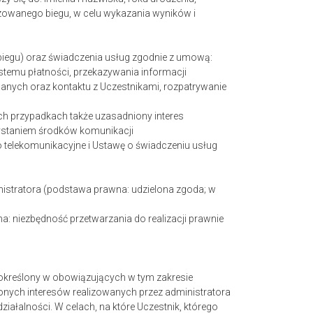
zowanego biegu, w celu wykazania wyników i
biegu) oraz świadczenia usług zgodnie z umową:
systemu płatności, przekazywania informacji
anych oraz kontaktu z Uczestnikami, rozpatrywanie
ch przypadkach także uzasadniony interes
zystaniem środków komunikacji
o telekomunikacyjne i Ustawę o świadczeniu usług
nistratora (podstawa prawna: udzielona zgoda; w
 niezbędność przetwarzania do realizacji prawnie
 określony w obowiązujących w tym zakresie
nionych interesów realizowanych przez administratora
działalności. W celach, na które Uczestnik, którego