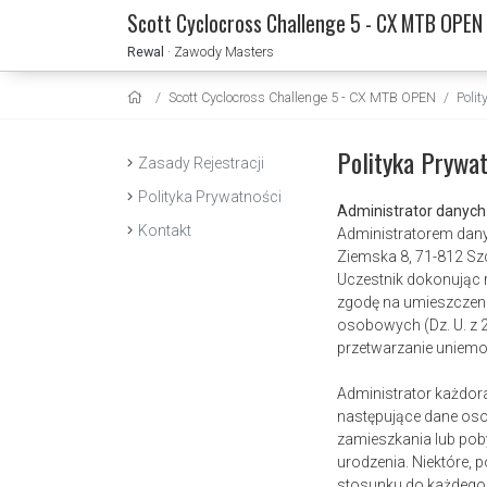
Scott Cyclocross Challenge 5 - CX MTB OPEN
Rewal
· Zawody Masters
Scott Cyclocross Challenge 5 - CX MTB OPEN
Polit
Polityka Prywat
Zasady Rejestracji
Polityka Prywatności
Administrator danych
Kontakt
Administratorem dany
Ziemska 8, 71-812 Szc
Uczestnik dokonując r
zgodę na umieszczeni
osobowych (Dz. U. z 2
przetwarzanie uniemoż
Administrator każdor
następujące dane oso
zamieszkania lub poby
urodzenia. Niektóre,
stosunku do każdego 