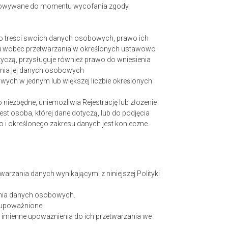
chowywane do momentu wycofania zgody.
do treści swoich danych osobowych, prawo ich
iwu wobec przetwarzania w określonych ustawowo
yczą, przysługuje również prawo do wniesienia
ania jej danych osobowych
wych w jednym lub większej liczbie określonych
iezbędne, uniemożliwia Rejestrację lub złożenie
st osoba, której dane dotyczą, lub do podjęcia
 i określonego zakresu danych jest konieczne.
rzania danych wynikającymi z niniejszej Polityki
ania danych osobowych.
 upoważnione.
imienne upoważnienia do ich przetwarzania we