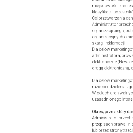
miejscowości zamiesz
klasyfikacji uczestni
Cel przetwarzania d
Administrator przech
organizacji biegu, pu
organizacyjnych o bi
skarg i reklamacji
Dla celów marketingo
administratora; prow
elektronicznej(Newsle
drogą elektroniczną,
Dla celów marketingo
razie nieudzielenia z
W celach archiwalnyc
uzasadnionego intere
Okres, przez który 
Administrator przech
przepisach prawa i ni
lub przez stronę trzec