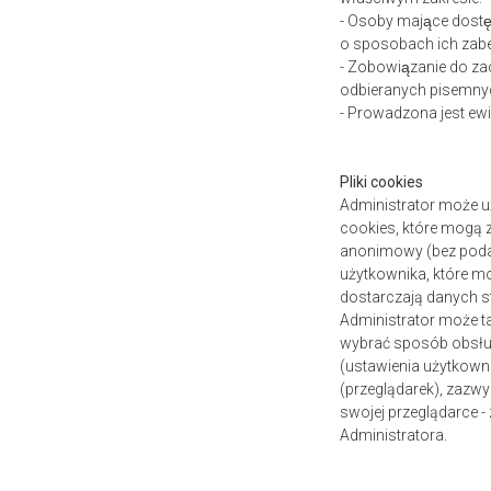
- Osoby mające dost
o sposobach ich zabe
- Zobowiązanie do z
odbieranych pisemny
- Prowadzona jest e
Pliki cookies
Administrator może u
cookies, które mogą 
anonimowy (bez podaw
użytkownika, które m
dostarczają danych s
Administrator może t
wybrać sposób obsługi
(ustawienia użytkowni
(przeglądarek), zazwy
swojej przeglądarce 
Administratora.