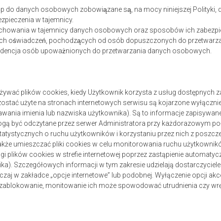
ęp do danych osobowych zobowiązane są, na mocy niniejszej Polityk
zpieczenia w tajemnicy.
achowania w tajemnicy danych osobowych oraz sposobów ich zabezpiec
ch oświadczeń, pochodzących od osób dopuszczonych do przetwar
widencja osób upoważnionych do przetwarzania danych osobowych.
żywać plików cookies, kiedy Użytkownik korzysta z usług dostępnych z
zostać użyte na stronach internetowych serwisu są kojarzone wyłącznie
ania imienia lub nazwiska użytkownika). Są to informacje zapisywane
ogą być odczytane przez serwer Administratora przy każdorazowym połą
tatystycznych o ruchu użytkowników i korzystaniu przez nich z poszcz
akże umieszczać pliki cookies w celu monitorowania ruchu użytkowni
 plików cookies w strefie internetowej poprzez zastąpienie automatyc
ka). Szczegółowych informacji w tym zakresie udzielają dostarczyciel
czaj w zakładce „opcje internetowe” lub podobnej. Wyłączenie opcji a
- zablokowanie, monitowanie ich może spowodować utrudnienia czy wręc