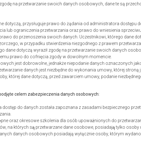
ł zgodę na przetwarzanie swoich danych osobowych, dane te są prze
ane dotyczą, przysługuje prawo do żądania od administratora dostępu 
cia lub ograniczenia przetwarzania oraz prawo do wniesienia sprzec
 prawo do przenoszenia swoich danych. Uczestnikowi, którego dane dot
zorczego, w przypadku stwierdzenia niezgodnego z prawem przetwarz
rego dane dotyczą wyraził zgodę na przetwarzanie swoich danych osobo
e jemu prawo do cofnięcia zgody w dowolnym momencie.
wych jest dobrowolne, jednakże niepodanie danych oznaczonych jako n
zetwarzanie danych jest niezbędne do wykonania umowy, której stroną je
soby, której dane dotyczą, przed zawarciem umowy, podanie niezbędnego
 podjęte celem zabezpieczenia danych osobowych:
a dostęp do danych została zapoznana z zasadami bezpiecznego przetwa
dzania.
ępne oraz okresowe szkolenia dla osób upoważnionych do przetwarz
ów, na których są przetwarzane dane osobowe, posiadają tylko osoby
rzanych danych osobowych posiadają wyłącznie osoby, którym wydano 