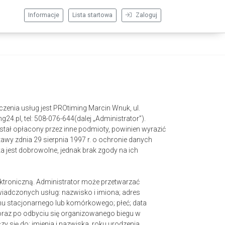
Informacje
Lista startowa
Zaloguj
enia usług jest PROtiming Marcin Wnuk, ul.
4.pl, tel: 508-076-644(dalej „Administrator”).
został opłacony przez inne podmioty, powinien wyrazić
wy zdnia 29 sierpnia 1997 r. o ochronie danych
ka jest dobrowolne, jednak brak zgody na ich
ektroniczną. Administrator może przetwarzać
iadczonych usług: nazwisko i imiona; adres
onu stacjonarnego lub komórkowego; płeć; data
 oraz po odbyciu się organizowanego biegu w
się do: imienia i nazwiska, roku urodzenia,