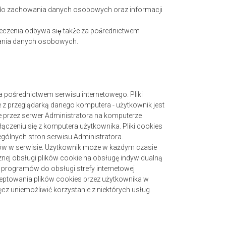
i, do zachowania danych osobowych oraz informacji
zenia odbywa się także za pośrednictwem
zania danych osobowych.
a pośrednictwem serwisu internetowego. Pliki
 z przeglądarką danego komputera - użytkownik jest
 przez serwer Administratora na komputerze
czeniu się z komputera użytkownika. Pliki cookies
ególnych stron serwisu Administratora.
ków w serwisie. Użytkownik może w każdym czasie
znej obsługi plików cookie na obsługę indywidualną
e programów do obsługi strefy internetowej
kceptowania plików cookies przez użytkownika w
z uniemożliwić korzystanie z niektórych usług