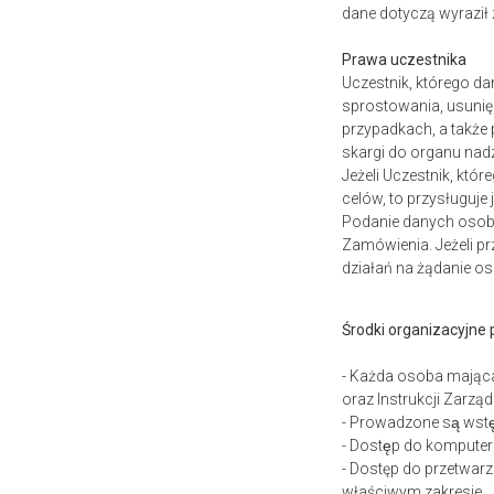
dane dotyczą wyrazi
Prawa uczestnika
Uczestnik, którego d
sprostowania, usunię
przypadkach, a także
skargi do organu nad
Jeżeli Uczestnik, któ
celów, to przysługuj
Podanie danych osobo
Zamówienia. Jeżeli pr
działań na żądanie o
Środki organizacyjne
- Każda osoba mając
oraz Instrukcji Zarzą
- Prowadzone są wst
- Dostęp do komputer
- Dostęp do przetwa
właściwym zakresie.