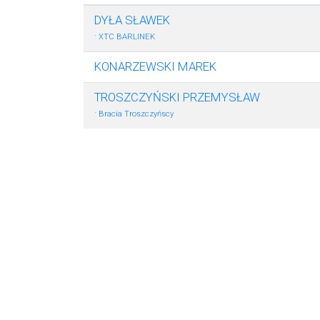
DYŁA SŁAWEK
·
XTC BARLINEK
KONARZEWSKI MAREK
TROSZCZYŃSKI PRZEMYSŁAW
·
Bracia Troszczyńscy