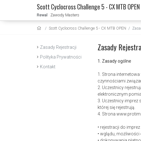
Scott Cyclocross Challenge 5 - CX MTB OPEN
Rewal
· Zawody Masters
Scott Cyclocross Challenge 5 - CX MTB OPEN
Zasad
Zasady Rejestra
Zasady Rejestracji
Polityka Prywatności
1. Zasady ogólne
Kontakt
1. Strona internetow
czynnościami związa
2. Uczestnicy rejest
elektronicznym pomia
3. Uczestnicy imprez
której się rejestrują.
4. Strona www.protim
• rejestracji do impre
• wglądu, możliwości
• dokonywania płatno