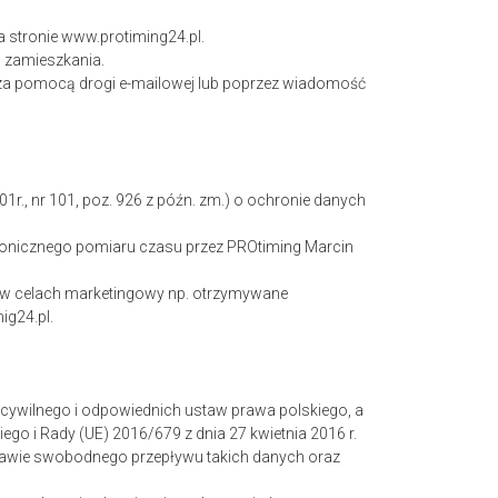
 stronie www.protiming24.pl.
o zamieszkania.
 za pomocą drogi e-mailowej lub poprzez wiadomość
01r., nr 101, poz. 926 z późn. zm.) o ochronie danych
tronicznego pomiaru czasu przez PROtiming Marcin
.
 w celach marketingowy np. otrzymywane
ig24.pl.
ywilnego i odpowiednich ustaw prawa polskiego, a
go i Rady (UE) 2016/679 z dnia 27 kwietnia 2016 r.
rawie swobodnego przepływu takich danych oraz