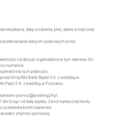
zamieszkania, datę urodzenia, płeć, adres e-mail oraz
 na przetwarzanie danych osobowych przez
ależności od decyzji organizatora w tym zakresie. Do
ioru numerów.
 operatorów tych płatności.
 przez firmę ING
Bank Śląski S.A. z siedzibą w
łki PayU S.A. z siedzibą w Poznaniu
od adresem pomoc@protimig24.pl.
7 dni licząc od daty wpłaty. Zwrot wpłaconej kwoty
ez uczestnika konto bankowe.
anizator imprezy sportowej.