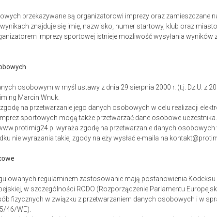
rtowych przekazywane są organizatorowi imprezy oraz zamieszczane na
ynikach znajduje się imię, nazwisko, numer startowy, klub oraz miast
rganizatorem imprezy sportowej istnieje możliwość wysyłania wyników
sobowych
nych osobowym w myśl ustawy z dnia 29 sierpnia 2000 r. (t.j. Dz.U. z 20
iming Marcin Wnuk.
 zgodę na przetwarzanie jego danych osobowych w celu realizacji elek
 imprez sportowych mogą także przetwarzać dane osobowe uczestnika
 www.protimig24.pl wyraża zgodę na przetwarzanie danych osobowych
dku nie wyrażania takiej zgody należy wysłać e-maila na kontakt@protim
ńcowe
egulowanych regulaminem zastosowanie mają postanowienia Kodeksu c
pejskiej, w szczególności RODO (Rozporządzenie Parlamentu Europejskie
sób fizycznych w związku z przetwarzaniem danych osobowych i w sp
95/46/WE).