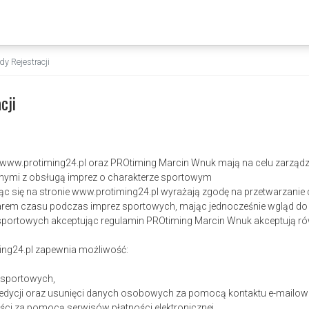
y Rejestracji
cji
a www.protiming24.pl oraz PROtiming Marcin Wnuk mają na celu zarządz
nymi z obsługą imprez o charakterze sportowym
rując się na stronie www.protiming24.pl wyrażają zgodę na przetwarza
rem czasu podczas imprez sportowych, mając jednocześnie wgląd do n
 sportowych akceptując regulamin PROtiming Marcin Wnuk akceptują ró
ing24.pl zapewnia możliwość:
z sportowych,
 edycji oraz usunięci danych osobowych za pomocą kontaktu e-mailow
ści za pomocą serwisów płatności elektronicznej,