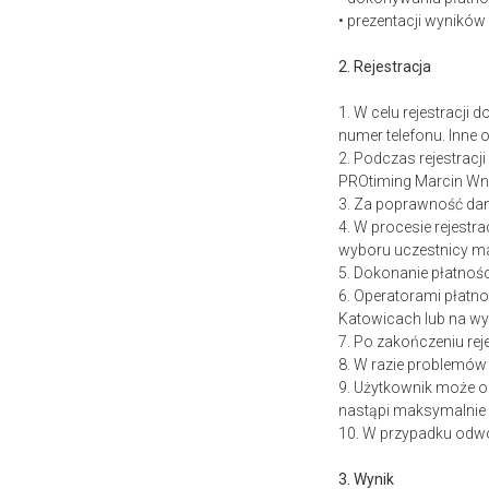
• prezentacji wynikó
2. Rejestracja
1. W celu rejestracji
numer telefonu. Inne
2. Podczas rejestrac
PROtiming Marcin Wn
3. Za poprawność da
4. W procesie rejestr
wyboru uczestnicy ma
5. Dokonanie płatnośc
6. Operatorami płatno
Katowicach
lub na w
7. Po zakończeniu rej
8. W razie problemów
9. Użytkownik może od
nastąpi maksymalnie 
10. W przypadku odwo
3. Wynik