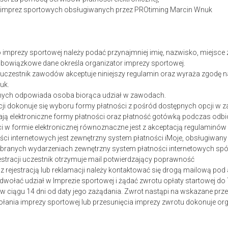
w imprez sportowych obsługiwanych przez PROtiming Marcin Wnuk
 do imprezy sportowej należy podać przynajmniej imię, nazwisko, miejsce 
 obowiązkowe dane określa organizator imprezy sportowej.
ji uczestnik zawodów akceptuje niniejszy regulamin oraz wyraża zgodę
uk.
nych odpowiada osoba biorąca udział w zawodach.
acji dokonuje się wyboru formy płatności z pośród dostępnych opcji w z
ją elektroniczne formy płatności oraz płatność gotówką podczas odb
i w formie elektronicznej równoznaczne jest z akceptacją regulaminów
ści internetowych jest zewnętrzny system płatności iMoje, obsługiwany
ybranych wydarzeniach zewnętrzny system
płatności internetowych spó
estracji uczestnik otrzymuje mail potwierdzający poprawność
 z rejestracją lub reklamacji należy kontaktować się drogą mailową p
wołać udział w Imprezie sportowej i żądać zwrotu opłaty startowej do 
w ciągu 14 dni od daty jego zażądania. Zwrot nastąpi na wskazane prz
łania imprezy sportowej lub przesunięcia imprezy zwrotu dokonuje org