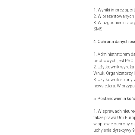
1. Wyniki imprez spo
2. W prezentowanych w
3. W uzgodnieniu z o
SMS.
4. Ochrona danych o
1. Administratorem da
osobowych jest PROt
2. Użytkownik wyraża
Wnuk. Organizatorzy
3. Użytkownik strony
newslettera. W przypa
5. Postanowienia ko
1. W sprawach nieur
także prawa Unii Euro
w sprawie ochrony o
uchylenia dyrektywy 