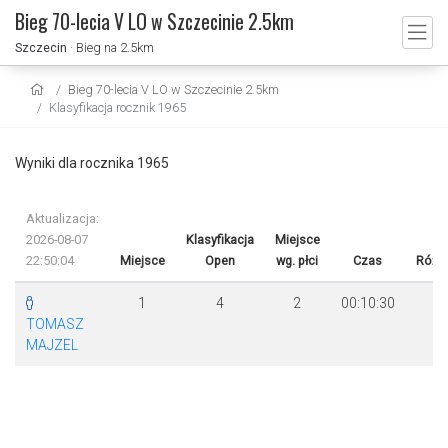
Bieg 70-lecia V LO w Szczecinie 2.5km
Szczecin
· Bieg na 2.5km
Bieg 70-lecia V LO w Szczecinie 2.5km
Klasyfikacja rocznik 1965
Wyniki dla rocznika 1965
Aktualizacja:
2026-08-07
Klasyfikacja
Miejsce
22:50:04
Miejsce
Open
wg. płci
Czas
Różn
1
4
2
00:10:30
TOMASZ
MAJZEL