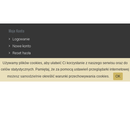
Moje Konto
Logowanie
Nowe konto
Reset hasła
Używamy plików cookies, aby ułatwić Ci korzystanie z naszego serwisu oraz do
Informacje
celów statystycznych. Pamiętaj, że za pomocą ustawień przeglądarki internetowej
Zasady Rejestracji
możesz samodzielnie określić warunki przechowywania cookies.
OK
Polityka Prywatności
Kontakt
Język
Metody płatności