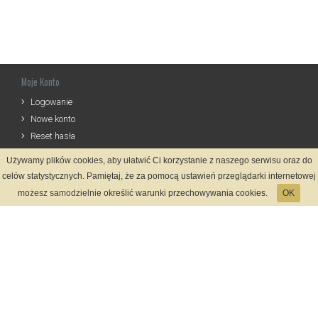
Moje Konto
Logowanie
Nowe konto
Reset hasła
Używamy plików cookies, aby ułatwić Ci korzystanie z naszego serwisu oraz do
Informacje
celów statystycznych. Pamiętaj, że za pomocą ustawień przeglądarki internetowej
Zasady Rejestracji
możesz samodzielnie określić warunki przechowywania cookies.
OK
Polityka Prywatności
Kontakt
Język
Metody płatności