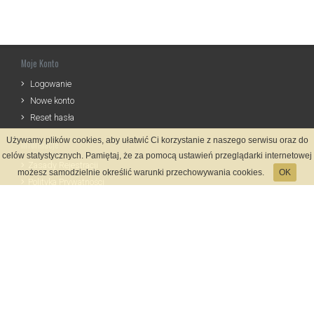
Moje Konto
Logowanie
Nowe konto
Reset hasła
Używamy plików cookies, aby ułatwić Ci korzystanie z naszego serwisu oraz do
Informacje
celów statystycznych. Pamiętaj, że za pomocą ustawień przeglądarki internetowej
Zasady Rejestracji
możesz samodzielnie określić warunki przechowywania cookies.
OK
Polityka Prywatności
Kontakt
Język
Metody płatności