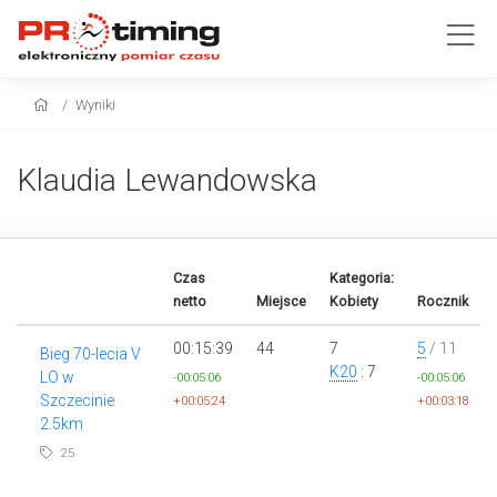
Wyniki
Klaudia Lewandowska
Czas
Kategoria:
netto
Miejsce
Kobiety
Rocznik
00:15:39
44
7
5
/ 11
Bieg 70-lecia V
K20
: 7
LO w
-00:05:06
-00:05:06
Szczecinie
+00:05:24
+00:03:18
2.5km
25