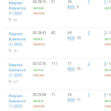
00:28:15
51
39
1
1
/ 5
Biegowe
M20
: 5
Bulwarove
-00:20:06
-00:2
4 / 2023
+00:10:54
44
00:28:43
82
64
2
2
/ 5
Biegowe
M20
: 10
Bulwarove
-00:18:57
-00:1
3 / 2023
+00:28:43
+00:0
35
00:32:35
111
71
2
3
/ 6
Biegowe
M20
: 15
Bulwarove
-00:14:31
-00:1
2 / 2023
+00:14:51
+00:0
227
00:29:58
71
54
1
4
/ 8
Biegowe
M20
: 11
Bulwarove
-00:16:16
-00:1
1 / 2023
+00:29:58
+00:0