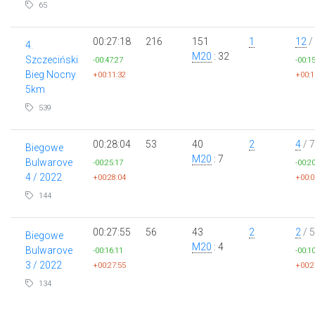
65
00:27:18
216
151
1
12
/
4.
M20
: 32
Szczeciński
-00:47:27
-00:1
Bieg Nocny
+00:11:32
+00:1
5km
539
00:28:04
53
40
2
4
/ 7
Biegowe
M20
: 7
Bulwarove
-00:25:17
-00:2
4 / 2022
+00:28:04
+00:0
144
00:27:55
56
43
2
2
/ 5
Biegowe
M20
: 4
Bulwarove
-00:16:11
-00:1
3 / 2022
+00:27:55
+00:2
134