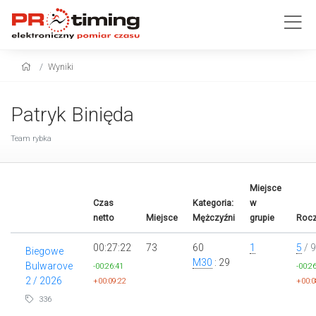
Wyniki
Patryk Binięda
Team rybka
Miejsce
Czas
Kategoria:
w
netto
Miejsce
Mężczyźni
grupie
Rocz
00:27:22
73
60
1
5
/ 9
Biegowe
M30
: 29
Bulwarove
-00:26:41
-00:2
2 / 2026
+00:09:22
+00:0
336