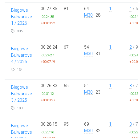
00:27:35
81
64
1
4
/ 6
Biegowe
M30
: 28
Bulwarove
-00:24:35
-00:2
1 / 2026
+00:08:22
+00:0
336
00:26:24
67
54
1
2
/ 9
Biegowe
M30
: 31
Bulwarove
-00:24:27
-00:2
4 / 2025
+00:07:49
+00:0
134
00:26:33
65
51
1
3
/ 7
Biegowe
M30
: 23
Bulwarove
-00:31:12
-00:1
3 / 2025
+00:08:27
+00:0
103
00:28:15
95
69
1
3
/ 7
Biegowe
M30
: 32
Bulwarove
-00:27:16
-00:2