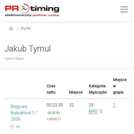
Wyniki
Jakub Tymul
TymTriTeam
Miejsce
Czas
Kategoria:
w
netto
Miejsce
Mężczyźni
grupie
00:23:30
32
24
1
Biegowe
M40
: 5
Bulwarove 1 /
-00:28:40
2026
+00:04:17
86