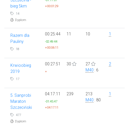
-01:17:07
bieg 5km
+00:01:29
14
Dyplom
00:25:44
11
10
1
Razem dla
Pauliny
-02:49:44
+00:06:11
18
00:27:51
30
27
2
Krwioobieg
M40
: 6
2019
+
17
04:17:11
239
213
1
5. Sanprobi
M40
: 80
Maraton
-01:45:47
Szczeciński
+04:17:11
477
Dyplom