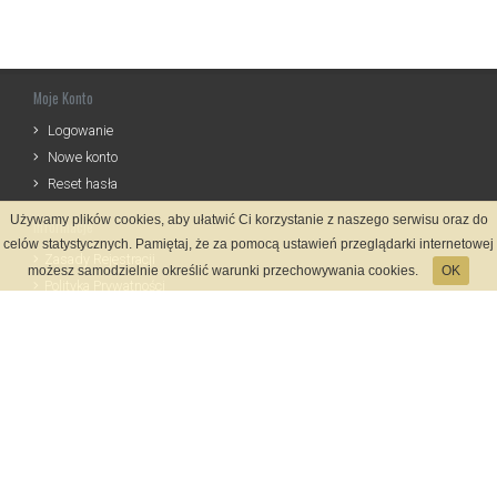
Moje Konto
Logowanie
Nowe konto
Reset hasła
Używamy plików cookies, aby ułatwić Ci korzystanie z naszego serwisu oraz do
Informacje
celów statystycznych. Pamiętaj, że za pomocą ustawień przeglądarki internetowej
Zasady Rejestracji
możesz samodzielnie określić warunki przechowywania cookies.
OK
Polityka Prywatności
Kontakt
Język
Metody płatności