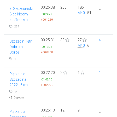
00:26:38
253
185
1
7. Szczeciński
M40
: 51
Bieg Nocny
-00:24:27
2026 - 5km
+00:10:59
284
00:25:31
33
27
4
Szczecin Tętni
M40
: 6
Dobrem -
-00:12:25
Dorośli
+00:07:18
1
00:22:20
2
1
1
Piątka dla
Szczecina
-01:48:10
2022 - 5km
+00:22:20
14
Dyplom
00:25:13
12
9
1
Piątka dla
Szczecina -