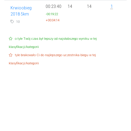
00:23:40
14
14
1
Krwioobieg
2018 5km
-00:19:22
+00:04:14
10
o tyle Twój czas był lepszy od najsłabszego wyniku w tej
klasyfikacji/kategorii
tyle brakowało Ci do najlepszego uczestnika biegu w tej
klasyfikacji/kategorii