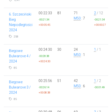
1241
00:22:33
81
71
2
/ 12
6. Szczeciński
M50
: 7
Bieg
-00:21:34
-00:21:34
Niepodległości
+00:05:45
+00:00:27
2024
258
00:24:30
30
24
1
/ 1
Biegowe
M50
: 1
Bulwarove 4 /
-00:28:38
2024
+00:24:30
85
00:25:56
51
42
1
/ 2
Biegowe
M50
: 6
Bulwarove 3 /
-00:26:14
-00:01:49
2024
+00:08:38
85
00:30:48
96
69
2
/ 3