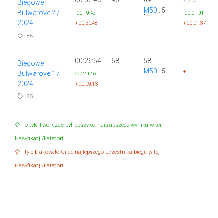
Biegowe
M50
: 5
Bulwarove 2 /
-00:19:42
-00:01:01
2024
+00:30:48
+00:01:37
85
00:26:54
68
58
-
Biegowe
M50
: 5
+
Bulwarove 1 /
-00:24:46
2024
+00:09:13
85
o tyle Twój czas był lepszy od najsłabszego wyniku w tej
klasyfikacji/kategorii
tyle brakowało Ci do najlepszego uczestnika biegu w tej
klasyfikacji/kategorii