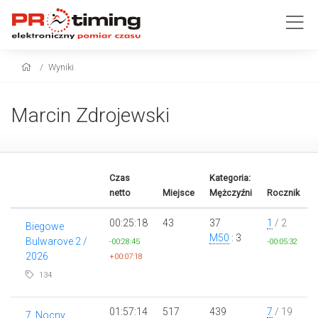
Wyniki
Marcin Zdrojewski
Czas
Kategoria:
netto
Miejsce
Mężczyźni
Rocznik
00:25:18
43
37
1
/ 2
Biegowe
M50
: 3
Bulwarove 2 /
-00:28:45
-00:05:32
2026
+00:07:18
134
01:57:14
517
439
7
/ 19
7. Nocny