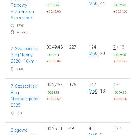
M50
: 44
Portowy
-01:36:49
-00:52:22
Półmaraton
+00:45:06
+00:24:33
Szczeciński
1290
Dyplom
00:49:48
227
194
7
/ 13
7. Szczeciński
M50
: 20
Bieg Nocny
-00:34:11
-00:09:08
2026 - 10km
+00:18:04
+00:06:29
2190
00:27:57
176
147
4
/ 9
7. Szczeciński
M50
: 13
Bieg
-00:23:51
-00:09:56
Niepodległości
+00:27:57
+00:02:32
2025
328
00:25:11
48
40
1
/ 4
Biegowe
M50
: 3