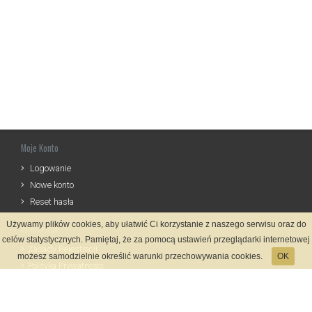
Moje Konto
Logowanie
Nowe konto
Reset hasła
Używamy plików cookies, aby ułatwić Ci korzystanie z naszego serwisu oraz do
Informacje
celów statystycznych. Pamiętaj, że za pomocą ustawień przeglądarki internetowej
Zasady Rejestracji
możesz samodzielnie określić warunki przechowywania cookies.
OK
Polityka Prywatności
Kontakt
Język