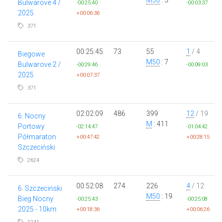
Bulwarove 4 /
-00:25:40
-00:03:37
2025
+00:06:36
371
00:25:45
73
55
1
/ 4
Biegowe
M50
: 7
Bulwarove 2 /
-00:29:46
-00:09:03
2025
+00:07:37
371
02:02:09
486
399
12
/ 19
6. Nocny
M
: 411
Portowy
-02:14:47
-01:04:42
Półmaraton
+00:47:42
+00:28:15
Szczeciński
2624
00:52:08
274
226
4
/ 12
6. Szczeciński
M50
: 19
Bieg Nocny
-00:25:43
-00:25:08
2025 - 10km
+00:18:36
+00:06:26