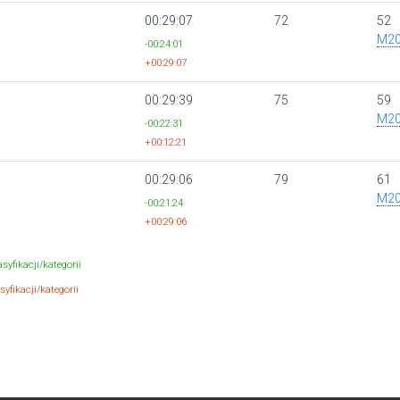
00:29:07
72
52
M2
-00:24:01
+00:29:07
00:29:39
75
59
M2
-00:22:31
+00:12:21
00:29:06
79
61
M2
-00:21:24
+00:29:06
syfikacji/kategorii
yfikacji/kategorii