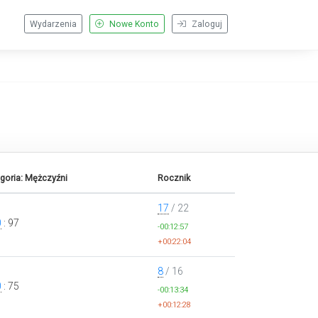
Wydarzenia
Nowe Konto
Zaloguj
goria: Mężczyźni
Rocznik
17
/ 22
0
: 97
-00:12:57
+00:22:04
8
/ 16
0
: 75
-00:13:34
+00:12:28