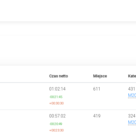
Czas netto
Miejsce
Kate
01:02:14
611
431
M2
-00:21:45
+00:30:30
00:57:02
419
324
M2
-00:20:49
+00:23:30