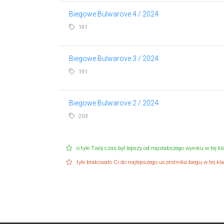
Biegowe Bulwarove 4 / 2024
191
Biegowe Bulwarove 3 / 2024
191
Biegowe Bulwarove 2 / 2024
203
o tyle Twój czas był lepszy od najsłabszego wyniku w tej kla
tyle brakowało Ci do najlepszego uczestnika biegu w tej klas