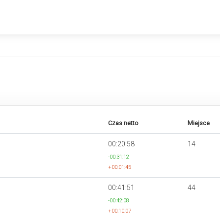
Czas netto
Miejsce
00:20:58
14
-00:31:12
+00:01:45
00:41:51
44
-00:42:08
+00:10:07