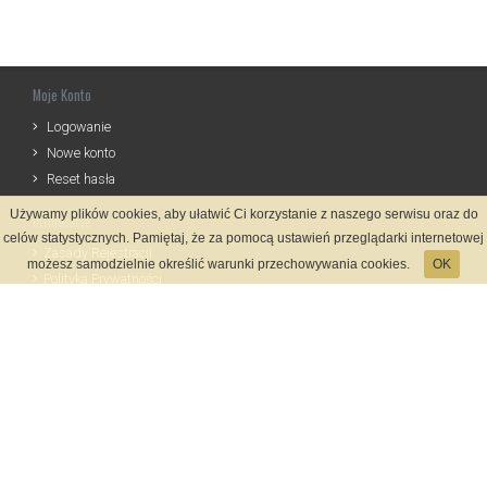
Moje Konto
Logowanie
Nowe konto
Reset hasła
Używamy plików cookies, aby ułatwić Ci korzystanie z naszego serwisu oraz do
Informacje
celów statystycznych. Pamiętaj, że za pomocą ustawień przeglądarki internetowej
Zasady Rejestracji
możesz samodzielnie określić warunki przechowywania cookies.
OK
Polityka Prywatności
Kontakt
Język
Metody płatności