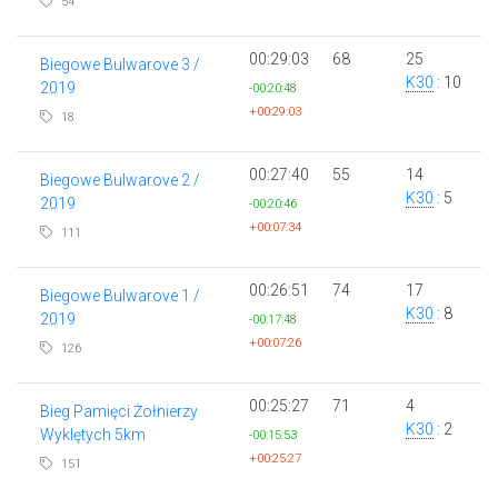
54
00:29:03
68
25
Biegowe Bulwarove 3 /
K30
: 10
2019
-00:20:48
+00:29:03
18
00:27:40
55
14
Biegowe Bulwarove 2 /
K30
: 5
2019
-00:20:46
+00:07:34
111
00:26:51
74
17
Biegowe Bulwarove 1 /
K30
: 8
2019
-00:17:48
+00:07:26
126
00:25:27
71
4
Bieg Pamięci Żołnierzy
K30
: 2
Wyklętych 5km
-00:15:53
+00:25:27
151