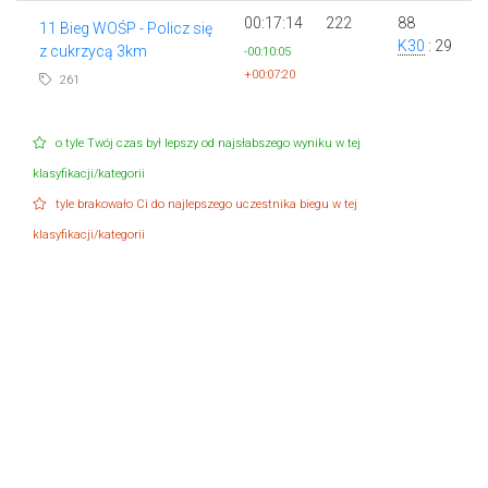
00:17:14
222
88
11 Bieg WOŚP - Policz się
K30
: 29
z cukrzycą 3km
-00:10:05
+00:07:20
261
o tyle Twój czas był lepszy od najsłabszego wyniku w tej
klasyfikacji/kategorii
tyle brakowało Ci do najlepszego uczestnika biegu w tej
klasyfikacji/kategorii