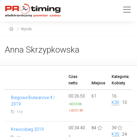
Wyniki
Anna Skrzypkowska
Czas
Kategoria:
netto
Miejsce
Kobiety
00:26:50
61
16
Biegowe Bulwarove 4 /
K30
: 10
2019
-00:23:36
+00:07:39
113
00:34:40
84
39
Krwioobieg 2019
K30
: 24
+